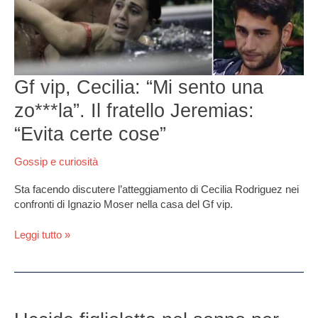
Il
fratello
Jeremias:
“Evita
certe
cose”
Gf vip, Cecilia: “Mi sento una
zo***la”. Il fratello Jeremias:
“Evita certe cose”
Gossip e curiosità
Sta facendo discutere l’atteggiamento di Cecilia Rodriguez nei
confronti di Ignazio Moser nella casa del Gf vip.
Leggi tutto »
Uccide
figlioletta