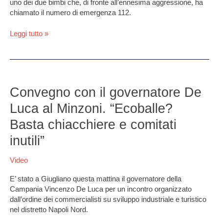
uno dei due bimbi che, di fronte all’ennesima aggressione, ha
aveva
chiamato il numero di emergenza 112.
chiamato
i
Leggi tutto »
carabinieri
Convegno
con
Convegno con il governatore De
il
Luca al Minzoni. “Ecoballe?
governatore
De
Basta chiacchiere e comitati
Luca
inutili”
al
Minzoni.
Video
“Ecoballe?
Basta
E’ stato a Giugliano questa mattina il governatore della
chiacchiere
Campania Vincenzo De Luca per un incontro organizzato
e
dall’ordine dei commercialisti su sviluppo industriale e turistico
comitati
nel distretto Napoli Nord.
inutili”