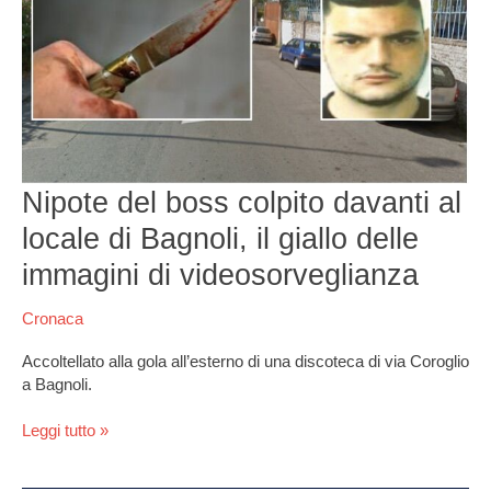
davanti
al
locale
di
Bagnoli,
il
giallo
delle
immagini
Nipote del boss colpito davanti al
di
locale di Bagnoli, il giallo delle
videosorveglianza
immagini di videosorveglianza
Cronaca
Accoltellato alla gola all’esterno di una discoteca di via Coroglio
a Bagnoli.
Leggi tutto »