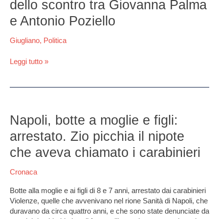
dello scontro tra Giovanna Palma
e Antonio Poziello
Giugliano
,
Politica
Leggi tutto »
Napoli,
botte
Napoli, botte a moglie e figli:
a
arrestato. Zio picchia il nipote
moglie
e
che aveva chiamato i carabinieri
figli:
arrestato.
Cronaca
Zio
picchia
Botte alla moglie e ai figli di 8 e 7 anni, arrestato dai carabinieri
il
Violenze, quelle che avvenivano nel rione Sanità di Napoli, che
nipote
duravano da circa quattro anni, e che sono state denunciate da
che