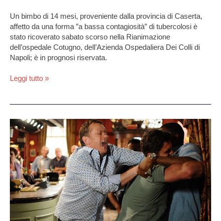
Un bimbo di 14 mesi, proveniente dalla provincia di Caserta,
affetto da una forma ”a bassa contagiosità” di tubercolosi è
stato ricoverato sabato scorso nella Rianimazione
dell’ospedale Cotugno, dell’Azienda Ospedaliera Dei Colli di
Napoli; è in prognosi riservata.
Leggi tutto »
Violenta
scazzottata
in
un
bar
di
Marcianise
per
colpa
di