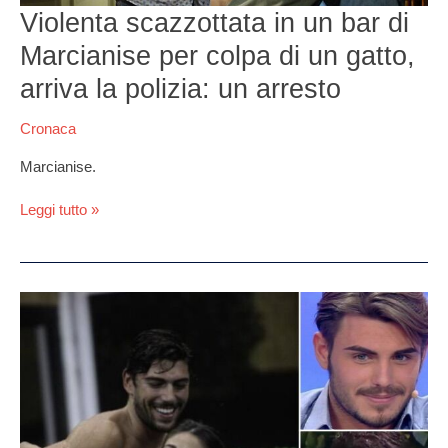
un
Violenta scazzottata in un bar di
gatto,
Marcianise per colpa di un gatto,
arriva
la
arriva la polizia: un arresto
polizia:
un
Cronaca
arresto
Marcianise.
Leggi tutto »
Gf
vip,
Cecilia:
“Mi
sento
una
zo***la”.