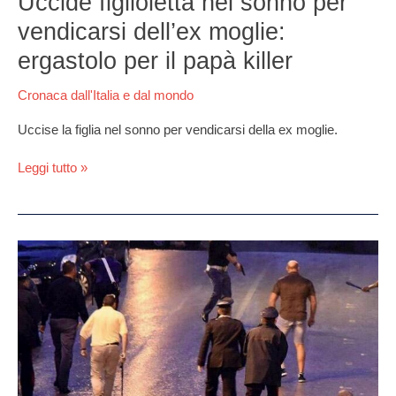
Uccide figlioletta nel sonno per
nel
vendicarsi dell’ex moglie:
sonno
per
ergastolo per il papà killer
vendicarsi
dell’ex
Cronaca dall'Italia e dal mondo
moglie:
ergastolo
Uccise la figlia nel sonno per vendicarsi della ex moglie.
per
il
Leggi tutto »
papà
killer
Follia
nell’agro
aversano,
dopo
un
litigio
caccia
fuori