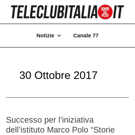
Vai
Paginazione
al
articoli
contenuto
Notizie
Canale 77
30 Ottobre 2017
Successo
per
Successo per l’iniziativa
l’iniziativa
dell’istituto Marco Polo “Storie
dell’istituto