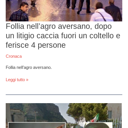
un
coltello
e
ferisce
Follia nell’agro aversano, dopo
4
persone
un litigio caccia fuori un coltello e
ferisce 4 persone
Cronaca
Follia nell’agro aversano.
Leggi tutto »
Nipote
del
boss
colpito