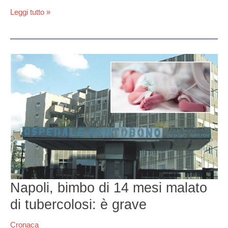
Leggi tutto »
Napoli,
bimbo
di
14
mesi
malato
di
tubercolosi:
è
grave
Napoli, bimbo di 14 mesi malato
di tubercolosi: è grave
Cronaca