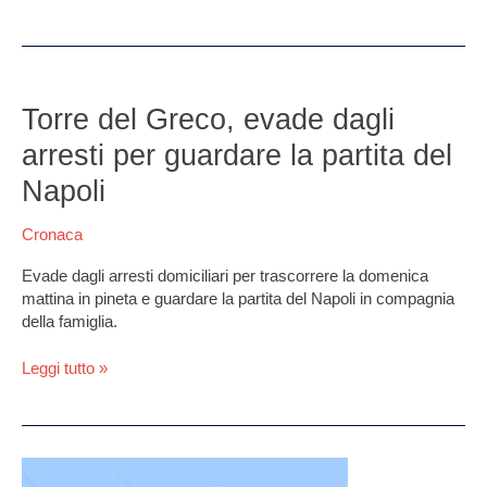
Torre
del
Torre del Greco, evade dagli
Greco,
arresti per guardare la partita del
evade
dagli
Napoli
arresti
per
Cronaca
guardare
la
Evade dagli arresti domiciliari per trascorrere la domenica
partita
mattina in pineta e guardare la partita del Napoli in compagnia
del
della famiglia.
Napoli
Leggi tutto »
INGV