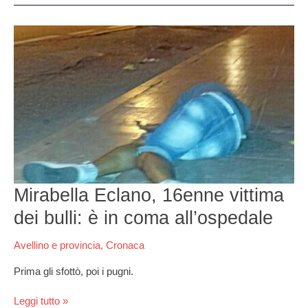
Mirabella
Eclano,
16enne
vittima
dei
bulli:
è
in
coma
all’ospedale
Mirabella Eclano, 16enne vittima
dei bulli: è in coma all’ospedale
Avellino e provincia
,
Cronaca
Prima gli sfottò, poi i pugni.
Leggi tutto »