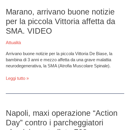
Marano,
arrivano
Marano, arrivano buone notizie
buone
per la piccola Vittoria affetta da
notizie
per
SMA. VIDEO
la
piccola
Attualità
Vittoria
affetta
Arrivano buone notizie per la piccola Vittoria De Biase, la
da
bambina di 3 anni e mezzo affetta da una grave malattia
SMA.
neurodegenerativa, la SMA (Atrofia Muscolare Spinale).
VIDEO
Leggi tutto »
Napoli,
maxi
Napoli, maxi operazione “Action
operazione
Day” contro i parcheggiatori
“Action
Day”