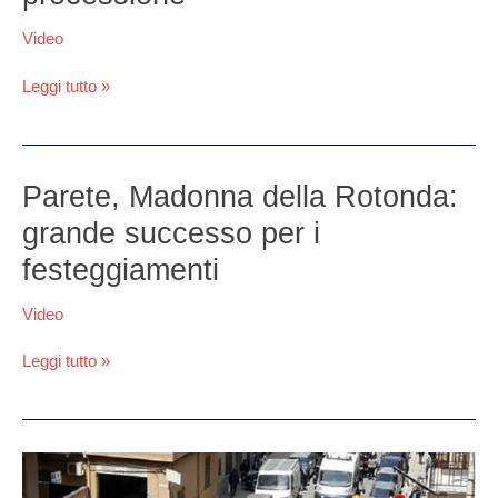
Rotonda:
un
Video
popolo
devoto
Leggi tutto »
in
processione
Parete,
Parete, Madonna della Rotonda:
Madonna
grande successo per i
della
Rotonda:
festeggiamenti
grande
successo
Video
per
i
Leggi tutto »
festeggiamenti
Tragedia
a