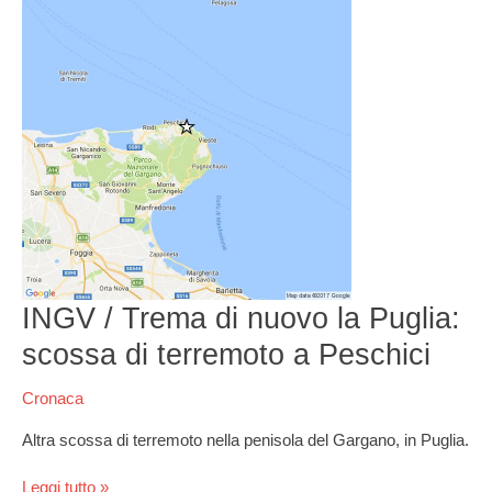
/
Trema
di
nuovo
la
Puglia:
scossa
di
terremoto
a
Peschici
INGV / Trema di nuovo la Puglia:
scossa di terremoto a Peschici
Cronaca
Altra scossa di terremoto nella penisola del Gargano, in Puglia.
Leggi tutto »