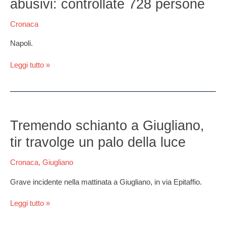
abusivi: controllate 728 persone
contro
i
Cronaca
parcheggiatori
abusivi:
Napoli.
controllate
728
Leggi tutto »
persone
Tremendo
schianto
Tremendo schianto a Giugliano,
a
tir travolge un palo della luce
Giugliano,
tir
Cronaca
,
Giugliano
travolge
un
Grave incidente nella mattinata a Giugliano, in via Epitaffio.
palo
della
Leggi tutto »
luce