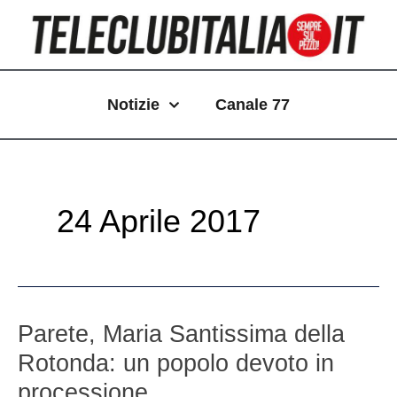
Vai
Paginazione
al
articoli
contenuto
Notizie
Canale 77
24 Aprile 2017
Parete,
Parete, Maria Santissima della
Maria
Rotonda: un popolo devoto in
Santissima
della
processione