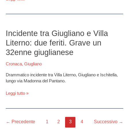
Incidente
tra
Incidente tra Giugliano e Villa
Giugliano
Literno: due feriti. Grave un
e
Villa
32enne giuglianese
Literno:
due
Cronaca
,
Giugliano
feriti.
Grave
Drammatico incidente tra Villa Literno, Giugliano e Ischitella,
un
lungo via Madonna del Pantano.
32enne
giuglianese
Leggi tutto »
←
Precedente
1
2
3
4
Successivo
→