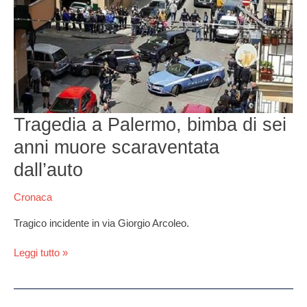
Palermo,
bimba
di
sei
anni
muore
scaraventata
dall’auto
Tragedia a Palermo, bimba di sei
anni muore scaraventata
dall’auto
Cronaca
Tragico incidente in via Giorgio Arcoleo.
Leggi tutto »