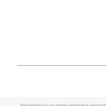
Teleclubitalia.it è una testata giornalistica autori