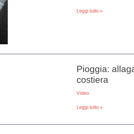
decisione
per
Leggi tutto »
il
presunto
orco
Pioggia: allag
Pioggia:
allagamenti
costiera
e
buche
Video
sulla
fascia
Leggi tutto »
costiera