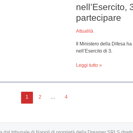
il
nell’Esercito,
concorso
partecipare
per
entrare
nell’Esercito,
Attualità
3500
Il Ministero della Difesa ha
i
nell’Esercito di 3.
posti.
Ecco
Leggi tutto »
come
partecipare
1
2
…
4
zzata dal tribunale di Napoli di proprietà della Dreamer SRLS d