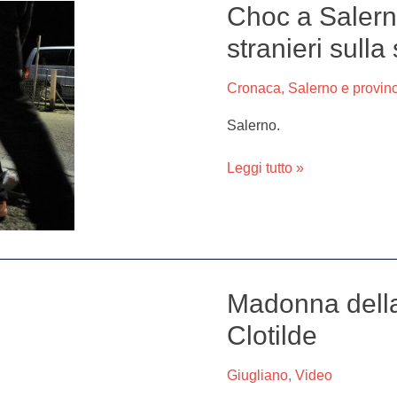
Choc a Salern
Choc
a
stranieri sulla
Salerno,
30enne
Cronaca
,
Salerno e provin
stuprata
da
Salerno.
due
stranieri
Leggi tutto »
sulla
spiaggia
Madonna della 
Madonna
della
Clotilde
Pace,
il
Giugliano
,
Video
volo