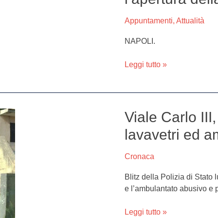
un
rock
Appuntamenti
,
Attualità
festival
per
NAPOLI.
festeggiare
l’apertura
Leggi tutto »
della
villa
degradata
Viale Carlo III,
Viale
Carlo
lavavetri ed a
III,
blitz
Cronaca
per
il
Blitz della Polizia di Stato
contrasto
e l’ambulantato abusivo e p
di
lavavetri
Leggi tutto »