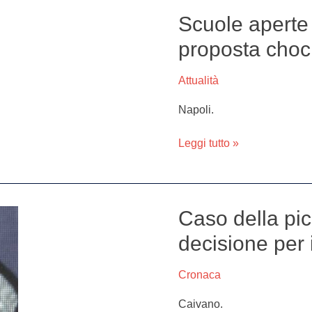
Scuole aperte
Scuole
aperte
proposta choc
d’estate
e
Attualità
domenica,
proposta
Napoli.
choc
del
Leggi tutto »
Governo
Caso della pic
Caso
della
decisione per 
piccola
Fortuna,
Cronaca
arriva
la
Caivano.