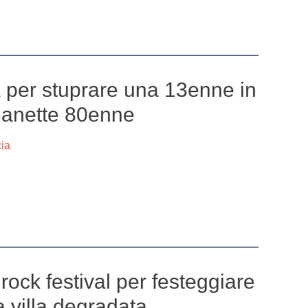
a per stuprare una 13enne in
 manette 80enne
cia
ock festival per festeggiare
a villa degradata