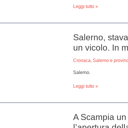
della
Leggi tutto »
piccola
Clotilde
Salerno, stav
Salerno,
stava
un vicolo. In
per
stuprare
Cronaca
,
Salerno e provin
una
13enne
Salerno.
in
un
Leggi tutto »
vicolo.
In
manette
80enne
A Scampia un r
A
Scampia
l’apertura dell