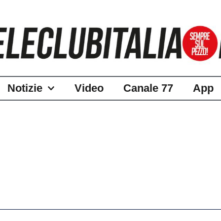
Notizie
Video
Canale 77
App