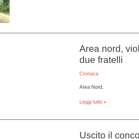
ed
ambulanti
Area nord, vio
Area
nord,
due fratelli
violente
rapine
Cronaca
in
metro:
Area Nord.
presi
due
Leggi tutto »
fratelli
Uscito il conc
Uscito