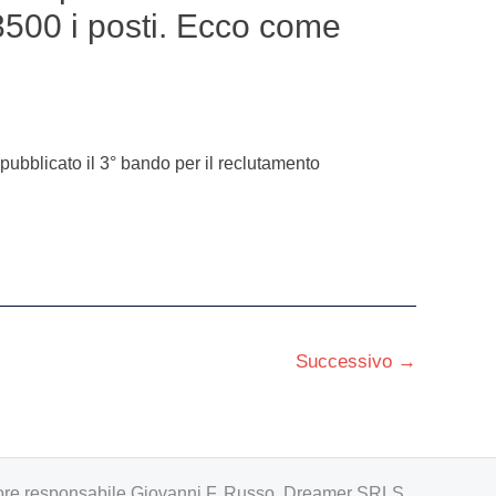
 3500 i posti. Ecco come
 pubblicato il 3° bando per il reclutamento
Successivo
→
irettore responsabile Giovanni F. Russo. Dreamer SRLS