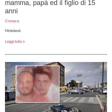
per
mamma, papà ed il figlio di 15
una
anni
qualianese:
ad
Cronaca
organizzarlo
mamma,
Hinteland.
papà
ed
Leggi tutto »
il
figlio
di
15
anni
Incidente
a
Frattamaggiore,
due
feriti:
è
polemica
sul
piano
traffico