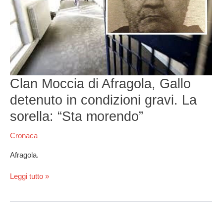
Gallo
detenuto
in
condizioni
gravi.
La
sorella:
“Sta
Clan Moccia di Afragola, Gallo
morendo”
detenuto in condizioni gravi. La
sorella: “Sta morendo”
Cronaca
Afragola.
Leggi tutto »
Boss,