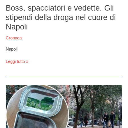
spacciatori
Boss, spacciatori e vedette. Gli
e
stipendi della droga nel cuore di
vedette.
Gli
Napoli
stipendi
della
Cronaca
droga
nel
Napoli.
cuore
di
Leggi tutto »
Napoli
Droga
nascosta
nei
muretti.
Arrestati
due
pusher: