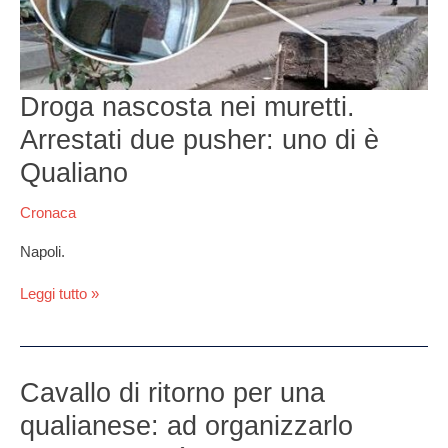
uno
di
è
Qualiano
Droga nascosta nei muretti.
Arrestati due pusher: uno di è
Qualiano
Cronaca
Napoli.
Leggi tutto »
Cavallo
Cavallo di ritorno per una
di
qualianese: ad organizzarlo
ritorno