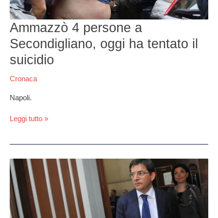
il
suicidio
Ammazzò 4 persone a
Secondigliano, oggi ha tentato il
suicidio
Cronaca
Napoli.
Leggi tutto »
Cosentino
in
cella
da
850
giorni