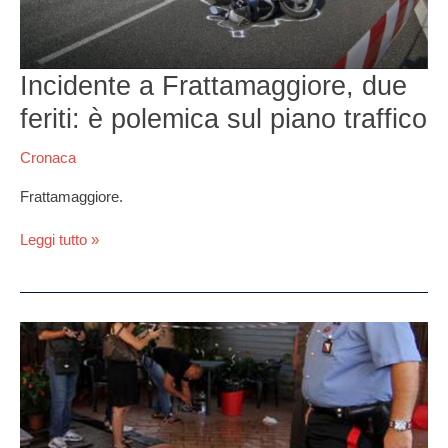
Incidente a Frattamaggiore, due
feriti: è polemica sul piano traffico
Cronaca
Frattamaggiore.
Leggi tutto »
Quarto.
Coca
in
pizzeria,
ristoratore
nei