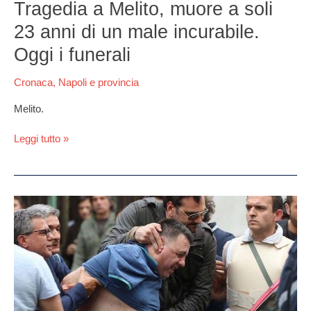
Tragedia a Melito, muore a soli
funerali
23 anni di un male incurabile.
Oggi i funerali
Cronaca
,
Napoli e provincia
Melito.
Leggi tutto »
Ammazzò
4
persone
a
Secondigliano,
oggi
ha
tentato