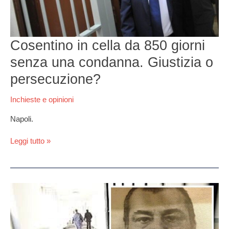
senza
una
condanna.
Giustizia
Cosentino in cella da 850 giorni
o
senza una condanna. Giustizia o
persecuzione?
persecuzione?
Inchieste e opinioni
Napoli.
Leggi tutto »
Clan
Moccia
di
Afragola,