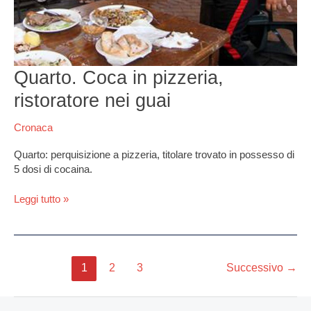
guai
Quarto. Coca in pizzeria,
ristoratore nei guai
Cronaca
Quarto: perquisizione a pizzeria, titolare trovato in possesso di
5 dosi di cocaina.
Leggi tutto »
1
2
3
Successivo
→