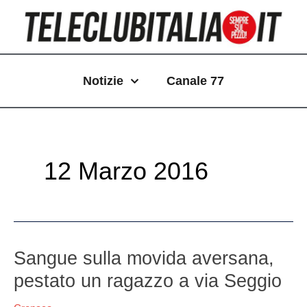
Vai
Paginazione
al
articoli
contenuto
Notizie
Canale 77
12 Marzo 2016
Sangue
Sangue sulla movida aversana,
sulla
pestato un ragazzo a via Seggio
movida
aversana,