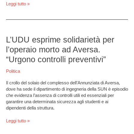
Leggi tutto »
L’UDU
esprime
L’UDU esprime solidarietà per
solidarietà
l’operaio morto ad Aversa.
per
l’operaio
“Urgono controlli preventivi”
morto
ad
Politica
Aversa.
“Urgono
Il crollo del solaio del complesso dell’Annunziata di Aversa,
controlli
dove ha sede il dipartimento di ingegneria della SUN è episodio
preventivi”
che evidenza l’assenza di controlli utili ed essenziali per
garantire una determinata sicurezza agli studenti e ai
dipendenti della struttura.
Leggi tutto »