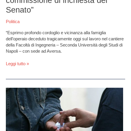
commissione di inchiesta del
“Interviene
Senato”
la
commissione
Politica
di
inchiesta
“Esprimo profondo cordoglio e vicinanza alla famiglia
del
dell’operaio deceduto tragicamente oggi sul lavoro nel cantiere
Senato”
della Facoltà di Ingegneria – Seconda Università degli Studi di
Napoli – con sede ad Aversa.
Leggi tutto »
Sorpreso
a
spacciare
in
uno
dei
centri