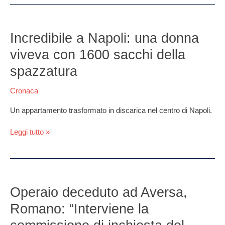
Incredibile
a
Incredibile a Napoli: una donna
Napoli:
viveva con 1600 sacchi della
una
donna
spazzatura
viveva
con
Cronaca
1600
sacchi
Un appartamento trasformato in discarica nel centro di Napoli.
della
spazzatura
Leggi tutto »
Operaio
deceduto
Operaio deceduto ad Aversa,
ad
Romano: “Interviene la
Aversa,
Romano: