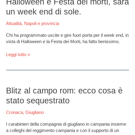
Halloween e Festa dei morti, sarà
Festa
un week end di sole.
dei
morti,
Attualità
,
Napoli e provincia
sarà
un
Chi ha programmato uscite e gire fuori porta per il week end, in
week
vista di Halloween e la Festa dei Morti, ha fatto benissimo.
end
di
Leggi tutto »
sole.
Blitz
al
Blitz al campo rom: ecco cosa è
campo
stato sequestrato
rom:
ecco
Cronaca
,
Giugliano
cosa
è
I carabinieri della compagnia di giugliano in campania insieme
stato
a colleghi del reggimento campania e con il supporto di un
sequestrato