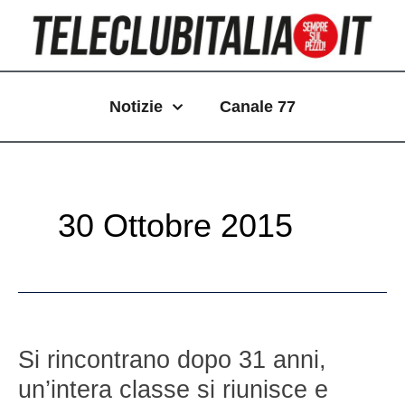
Vai
Paginazione
al
articoli
contenuto
Notizie
Canale 77
30 Ottobre 2015
Si
rincontrano
Si rincontrano dopo 31 anni,
dopo
un’intera classe si riunisce e
31