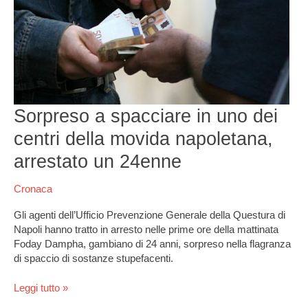
della
movida
napoletana,
arrestato
un
24enne
Sorpreso a spacciare in uno dei
centri della movida napoletana,
arrestato un 24enne
Cronaca
Gli agenti dell’Ufficio Prevenzione Generale della Questura di
Napoli hanno tratto in arresto nelle prime ore della mattinata
Foday Dampha, gambiano di 24 anni, sorpreso nella flagranza
di spaccio di sostanze stupefacenti.
Leggi tutto »