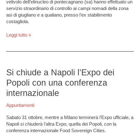
velivolo dell’elinucleo di pontecagnano (sa) hanno effettuato un
servizio straordinario di controllo ai campi nomadi della zona
asi di giugliano e a qualiano, presso l’ex stabilimento
costagliola.
Leggi tutto »
Si
chiude
Si chiude a Napoli l’Expo dei
a
Popoli con una conferenza
Napoli
l’Expo
internazionale
dei
Popoli
Appuntamenti
con
una
Sabato 31 ottobre, mentre a Milano terminerà l’Expo ufficiale, a
conferenza
Napoli si chiuderà l’altra Expo, quella dei Popoli, con la
internazionale
conferenza internazionale Food Sovereign Cities.