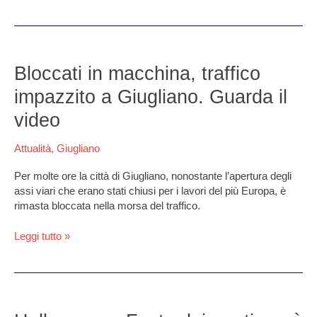
Bloccati
in
Bloccati in macchina, traffico
macchina,
impazzito a Giugliano. Guarda il
traffico
impazzito
video
a
Giugliano.
Attualità
,
Giugliano
Guarda
il
Per molte ore la città di Giugliano, nonostante l’apertura degli
video
assi viari che erano stati chiusi per i lavori del più Europa, è
rimasta bloccata nella morsa del traffico.
Leggi tutto »
Halloween
e