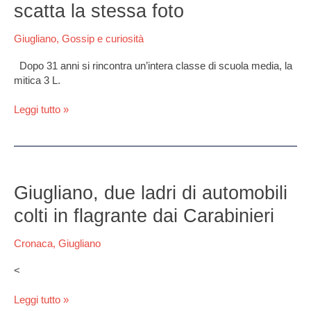
anni,
scatta la stessa foto
un’intera
classe
Giugliano
,
Gossip e curiosità
si
riunisce
Dopo 31 anni si rincontra un’intera classe di scuola media, la
e
mitica 3 L.
scatta
la
Leggi tutto »
stessa
foto
Giugliano,
due
Giugliano, due ladri di automobili
ladri
colti in flagrante dai Carabinieri
di
automobili
Cronaca
,
Giugliano
colti
in
<
flagrante
dai
Leggi tutto »
Carabinieri