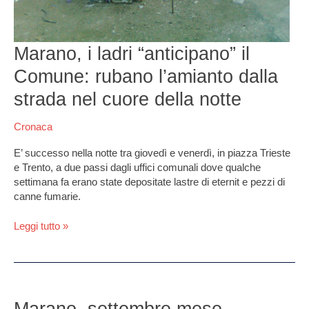
cuore
della
notte
Marano, i ladri “anticipano” il
Comune: rubano l’amianto dalla
strada nel cuore della notte
Cronaca
E’ successo nella notte tra giovedì e venerdì, in piazza Trieste
e Trento, a due passi dagli uffici comunali dove qualche
settimana fa erano state depositate lastre di eternit e pezzi di
canne fumarie.
Leggi tutto »
Marano,
settembre
Marano, settembre mese