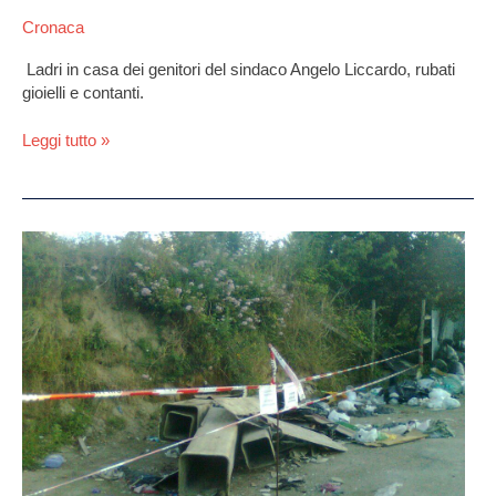
Cronaca
Ladri in casa dei genitori del sindaco Angelo Liccardo, rubati
gioielli e contanti.
Leggi tutto »
Marano,
i
ladri
“anticipano”
il
Comune:
rubano
l’amianto
dalla
strada
nel