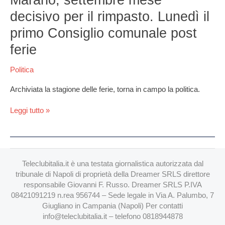
mese
decisivo per il rimpasto. Lunedì il
decisivo
per
primo Consiglio comunale post
il
ferie
rimpasto.
Lunedì
Politica
il
primo
Archiviata la stagione delle ferie, torna in campo la politica.
Consiglio
comunale
Leggi tutto »
post
ferie
Teleclubitalia.it è una testata giornalistica autorizzata dal
tribunale di Napoli di proprietà della Dreamer SRLS direttore
responsabile Giovanni F. Russo. Dreamer SRLS P.IVA
08421091219 n.rea 956744 – Sede legale in Via A. Palumbo, 7
Giugliano in Campania (Napoli) Per contatti
info@teleclubitalia.it
– telefono 0818944878