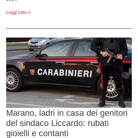
Leggi tutto »
Marano,
ladri
in
casa
dei
genitori
del
sindaco
Liccardo:
rubati
gioielli
Marano, ladri in casa dei genitori
e
contanti
del sindaco Liccardo: rubati
gioielli e contanti