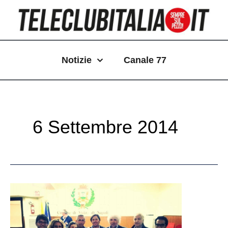
Vai
al
contenuto
Notizie
Canale 77
6 Settembre 2014
Melito:
si
torna
in