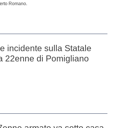
berto Romano.
le incidente sulla Statale
a 22enne di Pomigliano
7enne armato va sotto casa