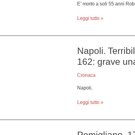
morte
E’ morto a soli 55 anni Ro
di
Roberto:
Leggi tutto »
oggi
i
funerali
Napoli. Terribi
Napoli.
Terribile
162: grave un
incidente
sulla
Cronaca
Statale
162:
Napoli.
grave
una
Leggi tutto »
22enne
di
Pomigliano
Pomigliano, 1
Pomigliano,