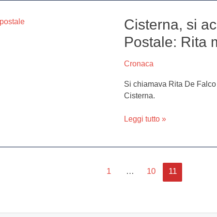
Cisterna, si ac
Cisterna,
si
Postale: Rita
accascia
a
Cronaca
terra
all’Ufficio
Si chiamava Rita De Falco la
Postale:
Cisterna.
Rita
muore
Leggi tutto »
a
36
anni
1
…
10
11