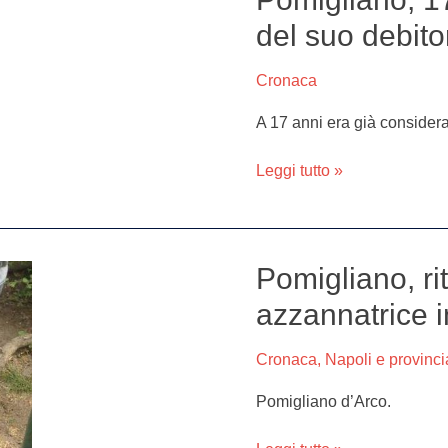
17enne
del suo debito
armato
va
Cronaca
sotto
casa
A 17 anni era già considera
del
suo
Leggi tutto »
debitore
e
lo
gambizza
Pomigliano, rit
Pomigliano,
ritrovata
azzannatrice i
altra
tartaruga
Cronaca
,
Napoli e provinci
azzannatrice
in
Pomigliano d’Arco.
villa
comunale