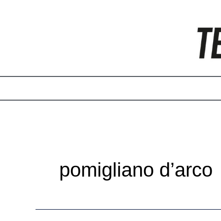
Vai
Paginazione
al
articoli
contenuto
pomigliano d’arco