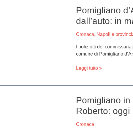
Pomigliano d’
Pomigliano
d’Arco,
dall’auto: in 
spacciavano
droga
Cronaca
,
Napoli e provinci
dall’auto:
in
I poliziotti del commissari
manette
comune di Pomigliano d’Ar
marito
e
Leggi tutto »
moglie
Pomigliano in 
Pomigliano
in
Roberto: oggi i
lutto
per
Cronaca
la