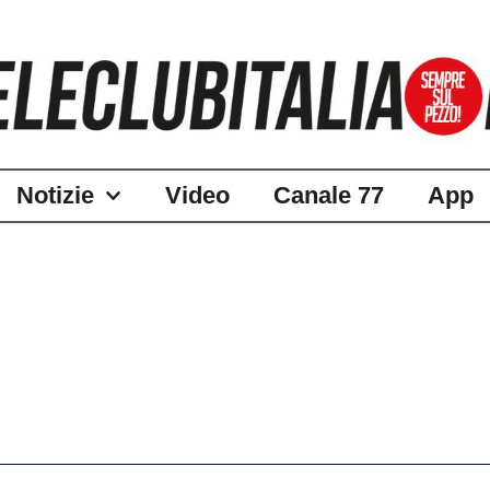
Notizie
Video
Canale 77
App