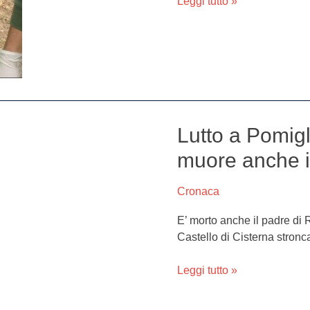
Leggi tutto »
Lutto a Pomig
Lutto
a
muore anche i
Pomigliano,
dopo
Cronaca
Rita
De
E’ morto anche il padre di 
Falco
Castello di Cisterna stronca
muore
anche
Leggi tutto »
il
papà