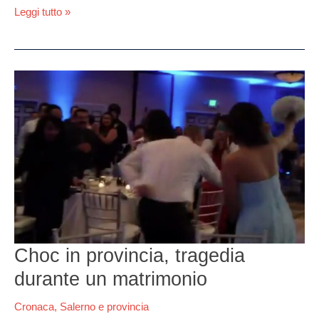
Leggi tutto »
Choc
in
provincia,
tragedia
durante
un
matrimonio
Choc in provincia, tragedia
durante un matrimonio
Cronaca
,
Salerno e provincia