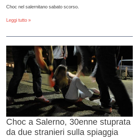
Choc nel salernitano sabato scorso.
Leggi tutto »
Choc
a
Salerno,
30enne
stuprata
da
due
stranieri
sulla
spiaggia
Choc a Salerno, 30enne stuprata
da due stranieri sulla spiaggia