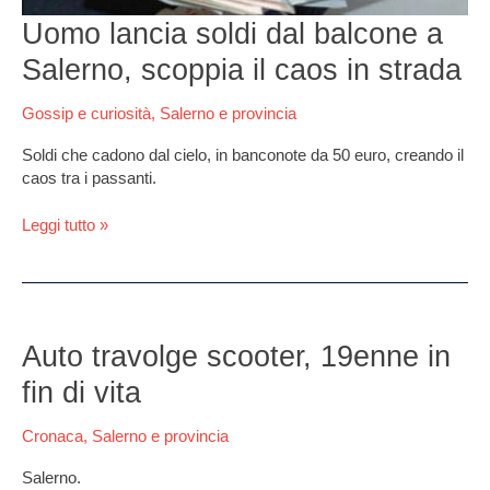
in
Uomo lancia soldi dal balcone a
strada
Salerno, scoppia il caos in strada
Gossip e curiosità
,
Salerno e provincia
Soldi che cadono dal cielo, in banconote da 50 euro, creando il
caos tra i passanti.
Leggi tutto »
Auto
travolge
Auto travolge scooter, 19enne in
scooter,
fin di vita
19enne
in
Cronaca
,
Salerno e provincia
fin
di
Salerno.
vita