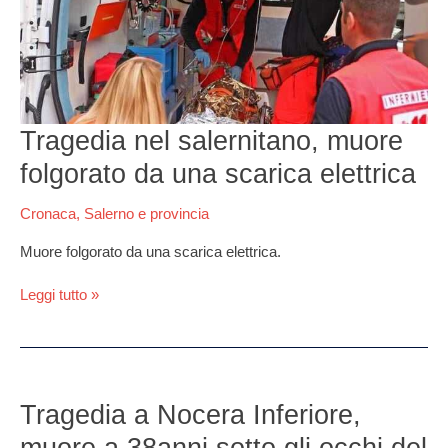
nel
salernitano,
muore
folgorato
da
una
Tragedia nel salernitano, muore
scarica
elettrica
folgorato da una scarica elettrica
Cronaca
,
Salerno e provincia
Muore folgorato da una scarica elettrica.
Leggi tutto »
Tragedia
a
Tragedia a Nocera Inferiore,
Nocera
muore a 38anni sotto gli occhi del