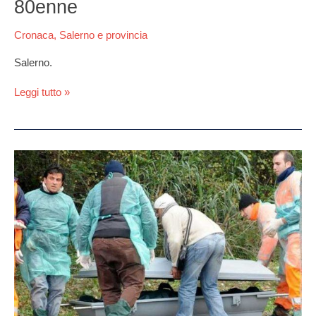
80enne
Cronaca
,
Salerno e provincia
Salerno.
Leggi tutto »
Salerno,
donna
trovata
morta
con
gli
slip
abbassati.
Si
pensa
a