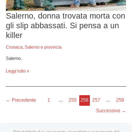
un
killer
Salerno, donna trovata morta con
gli slip abbassati. Si pensa a un
killer
Cronaca
,
Salerno e provincia
Salerno.
Leggi tutto »
←
Precedente
1
…
255
256
257
…
259
Successivo
→