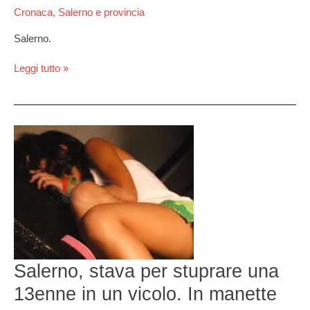
Cronaca
,
Salerno e provincia
Salerno.
Leggi tutto »
Salerno,
stava
per
stuprare
una
13enne
in
un
vicolo.
In
Salerno, stava per stuprare una
manette
13enne in un vicolo. In manette
80enne