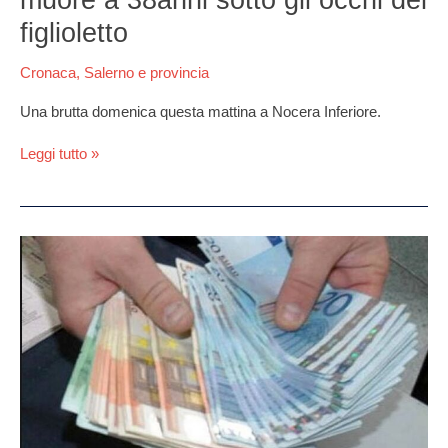
Inferiore,
muore
figlioletto
a
38anni
Cronaca
,
Salerno e provincia
sotto
gli
Una brutta domenica questa mattina a Nocera Inferiore.
occhi
del
Leggi tutto »
figlioletto
Uomo
lancia
soldi
dal
balcone
a
Salerno,
scoppia
il
caos