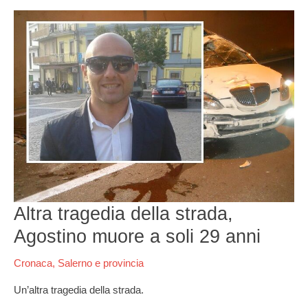
Altra
tragedia
della
strada,
Agostino
muore
a
soli
29
anni
Altra tragedia della strada,
Agostino muore a soli 29 anni
Cronaca
,
Salerno e provincia
Un’altra tragedia della strada.