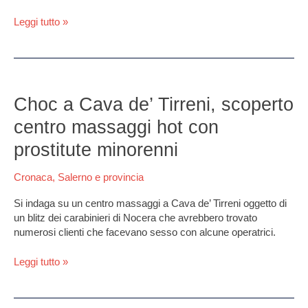
Leggi tutto »
Choc
a
Choc a Cava de’ Tirreni, scoperto
Cava
centro massaggi hot con
de’
Tirreni,
prostitute minorenni
scoperto
centro
Cronaca
,
Salerno e provincia
massaggi
hot
Si indaga su un centro massaggi a Cava de’ Tirreni oggetto di
con
un blitz dei carabinieri di Nocera che avrebbero trovato
prostitute
numerosi clienti che facevano sesso con alcune operatrici.
minorenni
Leggi tutto »