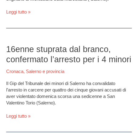
Leggi tutto »
16enne
stuprata
16enne stuprata dal branco,
dal
confermato l’arresto per i 4 minori
branco,
confermato
Cronaca
,
Salerno e provincia
l’arresto
per
Il Gip del Tribunale dei minori di Salerno ha convalidato
i
l’arresto in carcere per quattro dei cinque giovani accusati di
4
aver violentato domenica scorsa una sedicenne a San
minori
Valentino Torio (Salerno).
Leggi tutto »