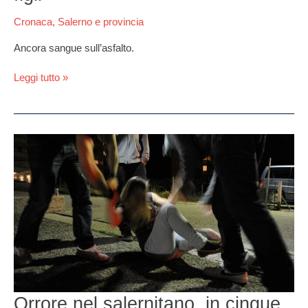
Cronaca
,
Salerno e provincia
Ancora sangue sull’asfalto.
Leggi tutto »
Orrore
nel
salernitano,
in
cinque
stuprano
una
ragazzina
Orrore nel salernitano, in cinque