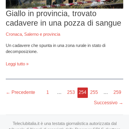
sangue
Giallo in provincia, trovato
cadavere in una pozza di sangue
Cronaca
,
Salerno e provincia
Un cadavere che spunta in una zona rurale in stato di
decomposizione.
Leggi tutto »
←
Precedente
1
…
253
254
255
…
259
Successivo
→
Teleclubitalia.it è una testata giornalistica autorizzata dal