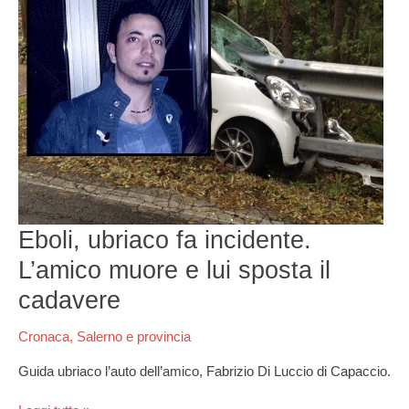
incidente.
L’amico
muore
e
lui
sposta
il
cadavere
Eboli, ubriaco fa incidente.
L’amico muore e lui sposta il
cadavere
Cronaca
,
Salerno e provincia
Guida ubriaco l’auto dell’amico, Fabrizio Di Luccio di Capaccio.