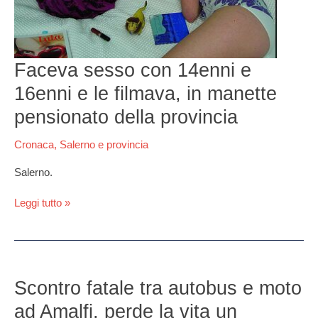
manette
pensionato
della
provincia
Faceva sesso con 14enni e
16enni e le filmava, in manette
pensionato della provincia
Cronaca
,
Salerno e provincia
Salerno.
Leggi tutto »
Scontro
fatale
Scontro fatale tra autobus e moto
tra
ad Amalfi, perde la vita un
autobus