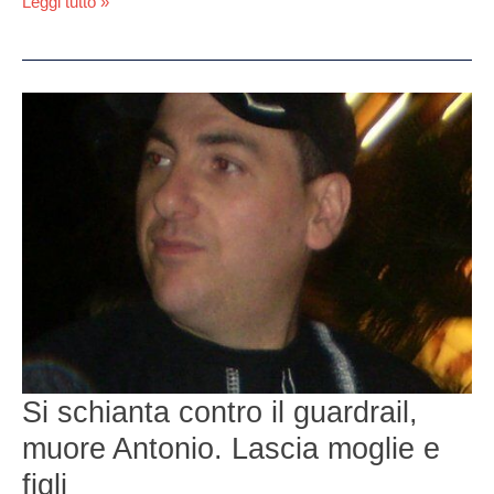
Leggi tutto »
Si
schianta
contro
il
guardrail,
muore
Antonio.
Lascia
moglie
e
figli
Si schianta contro il guardrail,
muore Antonio. Lascia moglie e
figli