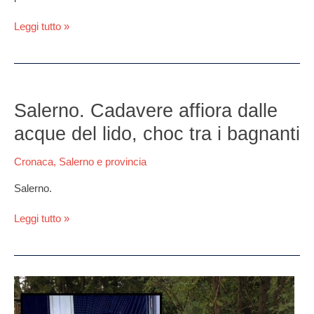
Leggi tutto »
Salerno.
Cadavere
Salerno. Cadavere affiora dalle
affiora
acque del lido, choc tra i bagnanti
dalle
acque
Cronaca
,
Salerno e provincia
del
lido,
Salerno.
choc
tra
Leggi tutto »
i
bagnanti
Eboli,
ubriaco
fa