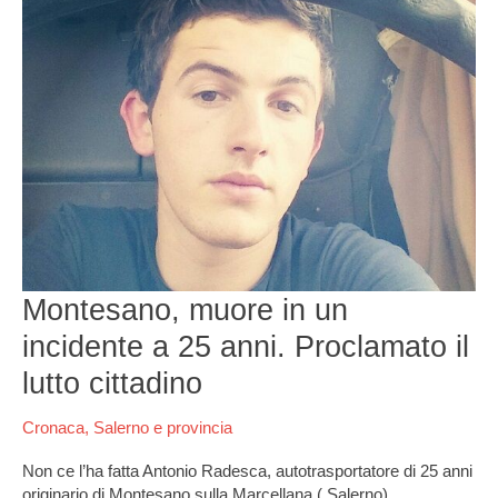
muore
in
un
incidente
a
25
anni.
Proclamato
il
lutto
cittadino
Montesano, muore in un
incidente a 25 anni. Proclamato il
lutto cittadino
Cronaca
,
Salerno e provincia
Non ce l’ha fatta Antonio Radesca, autotrasportatore di 25 anni
originario di Montesano sulla Marcellana ( Salerno).