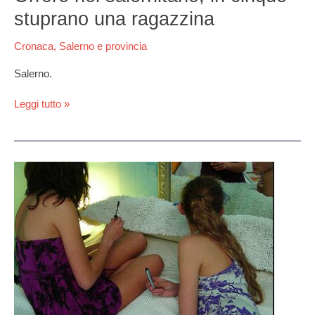
stuprano una ragazzina
Cronaca
,
Salerno e provincia
Salerno.
Leggi tutto »
Faceva
sesso
con
14enni
e
16enni
e
le
filmava,
in