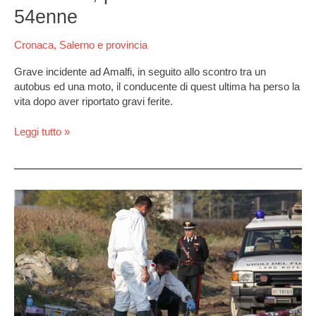
e
54enne
moto
ad
Cronaca
,
Salerno e provincia
Amalfi,
perde
Grave incidente ad Amalfi, in seguito allo scontro tra un
la
autobus ed una moto, il conducente di quest ultima ha perso la
vita
vita dopo aver riportato gravi ferite.
un
54enne
Leggi tutto »
Giallo
in
provincia,
trovato
cadavere
in
una
pozza
di