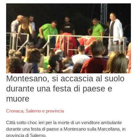
Montesano,
si
accascia
al
suolo
durante
una
festa
di
paese
e
Montesano, si accascia al suolo
muore
durante una festa di paese e
muore
Cronaca
,
Salerno e provincia
Città sotto choc ieri per la morte di un venditore ambulante
durante una festa di paese a Montesano sulla Marcellana, in
provincia di Salerno.