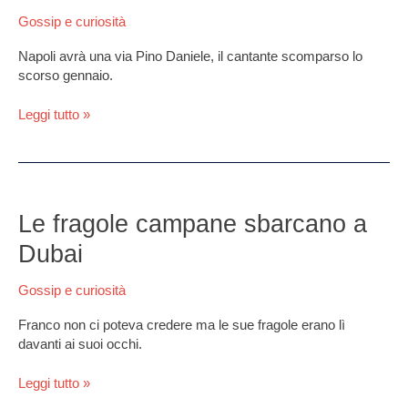
storico
Gossip e curiosità
per
Pino
Napoli avrà una via Pino Daniele, il cantante scomparso lo
Daniele
scorso gennaio.
Leggi tutto »
Le
fragole
Le fragole campane sbarcano a
campane
Dubai
sbarcano
a
Gossip e curiosità
Dubai
Franco non ci poteva credere ma le sue fragole erano lì
davanti ai suoi occhi.
Leggi tutto »