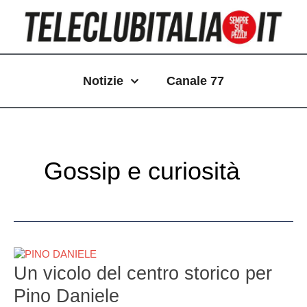
Vai
Paginazione
al
articoli
contenuto
Notizie
Canale 77
Gossip e curiosità
Un
vicolo
Un vicolo del centro storico per
del
Pino Daniele
centro