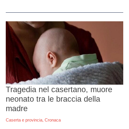
Tragedia
nel
casertano,
muore
neonato
tra
le
braccia
della
madre
Tragedia nel casertano, muore
neonato tra le braccia della
madre
Caserta e provincia
,
Cronaca