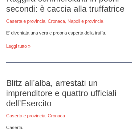
in
secondi: è caccia alla truffatrice
pochi
secondi:
Caserta e provincia
,
Cronaca
,
Napoli e provincia
è
caccia
E’ diventata una vera e propria esperta della truffa.
alla
truffatrice
Leggi tutto »
Blitz
all’alba,
Blitz all’alba, arrestati un
arrestati
imprenditore e quattro ufficiali
un
imprenditore
dell’Esercito
e
quattro
Caserta e provincia
,
Cronaca
ufficiali
dell’Esercito
Caserta.