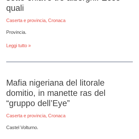
quali
Caserta e provincia
,
Cronaca
Provincia.
Leggi tutto »
Mafia
nigeriana
Mafia nigeriana del litorale
del
domitio, in manette ras del
litorale
domitio,
“gruppo dell’Eye”
in
manette
Caserta e provincia
,
Cronaca
ras
del
Castel Volturno.
“gruppo