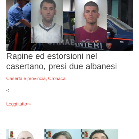
ed
estorsioni
nel
casertano,
presi
due
albanesi
Rapine ed estorsioni nel
casertano, presi due albanesi
Caserta e provincia
,
Cronaca
<
Leggi tutto »
“Sono
il