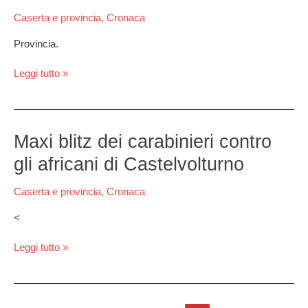
litorale
Caserta e provincia
,
Cronaca
Provincia.
Leggi tutto »
Maxi
Maxi blitz dei carabinieri contro
blitz
gli africani di Castelvolturno
dei
carabinieri
Caserta e provincia
,
Cronaca
contro
gli
<
africani
di
Leggi tutto »
Castelvolturno