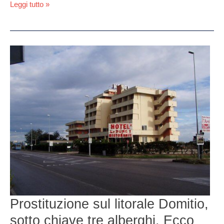
Leggi tutto »
Prostituzione
sul
litorale
Domitio,
sotto
chiave
tre
alberghi.
Ecco
quali
Prostituzione sul litorale Domitio,
sotto chiave tre alberghi. Ecco