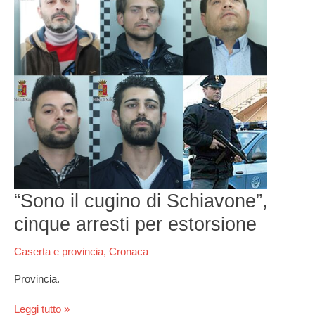
cugino
di
Schiavone”,
cinque
arresti
per
estorsione
“Sono il cugino di Schiavone”,
cinque arresti per estorsione
Caserta e provincia
,
Cronaca
Provincia.
Leggi tutto »