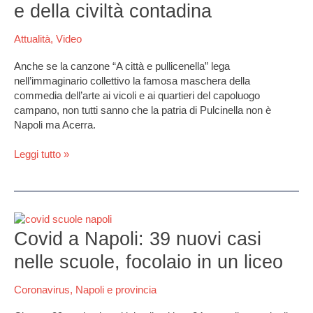
visitatori
e della civiltà contadina
il
Museo
Attualità
,
Video
di
Pulcinella,
Anche se la canzone “A città e pullicenella” lega
del
nell’immaginario collettivo la famosa maschera della
folklore
commedia dell’arte ai vicoli e ai quartieri del capoluogo
e
campano, non tutti sanno che la patria di Pulcinella non è
della
Napoli ma Acerra.
civiltà
contadina
Leggi tutto »
Covid
a
Covid a Napoli: 39 nuovi casi
Napoli:
nelle scuole, focolaio in un liceo
39
nuovi
Coronavirus
,
Napoli e provincia
casi
nelle