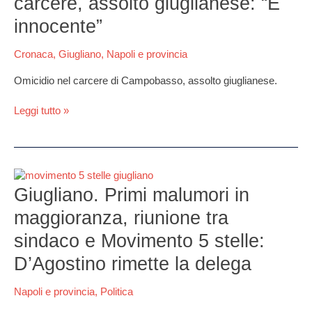
carcere, assolto giuglianese: “É
morte
in
innocente”
carcere,
assolto
Cronaca
,
Giugliano
,
Napoli e provincia
giuglianese:
“É
Omicidio nel carcere di Campobasso, assolto giuglianese.
innocente”
Leggi tutto »
Giugliano.
Primi
Giugliano. Primi malumori in
malumori
maggioranza, riunione tra
in
maggioranza,
sindaco e Movimento 5 stelle:
riunione
D’Agostino rimette la delega
tra
sindaco
e
Napoli e provincia
,
Politica
Movimento