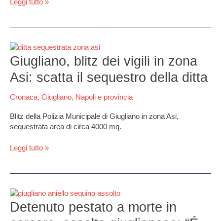
Leggi tutto »
Pozzuoli
Giugliano,
blitz
Giugliano, blitz dei vigili in zona
dei
Asi: scatta il sequestro della ditta
vigili
in
Cronaca
,
Giugliano
,
Napoli e provincia
zona
Asi:
Blitz della Polizia Municipale di Giugliano in zona Asi,
scatta
sequestrata area di circa 4000 mq.
il
sequestro
Leggi tutto »
della
ditta
Detenuto
pestato
Detenuto pestato a morte in
a