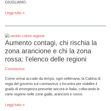
GIUGLIANO.
5
stelle:
Leggi tutto »
D’Agostino
rimette
la
delega
Aumento
contagi,
Aumento contagi, chi rischia la
chi
zona arancione e chi la zona
rischia
la
rossa: l’elenco delle regioni
zona
arancione
Coronavirus
e
chi
Come ormai accade da tempo, ogni settimana, la Cabina di
la
regia del governo sul coronavirus s’incontra per stabilire il
zona
grado di emergenza presente ancora in Italia, collocando le
rossa:
varie regione nelle zone gialle, arancioni e rosse.
l’elenco
delle
Leggi tutto »
regioni