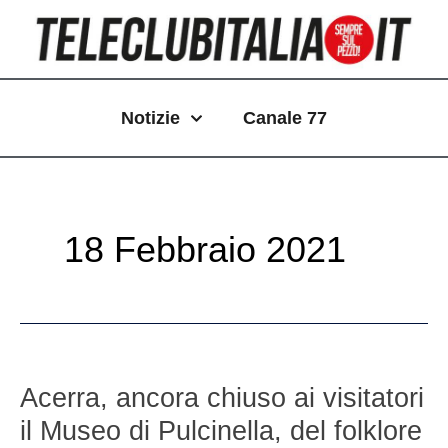
Vai
Paginazione
al
articoli
contenuto
Notizie
Canale 77
18 Febbraio 2021
Acerra,
ancora
Acerra, ancora chiuso ai visitatori
chiuso
il Museo di Pulcinella, del folklore
ai