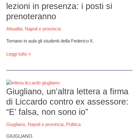
lezioni in presenza: i posti si
tornano
le
prenoteranno
lezioni
in
Attualità
,
Napoli e provincia
presenza:
i
Tornano in aula gli studenti della Federico II.
posti
si
Leggi tutto »
prenoteranno
Giugliano,
un’altra
Giugliano, un’altra lettera a firma
lettera
di Liccardo contro ex assessore:
a
firma
“E’ falsa, non sono io”
di
Liccardo
Giugliano
,
Napoli e provincia
,
Politica
contro
ex
GIUGLIANO.