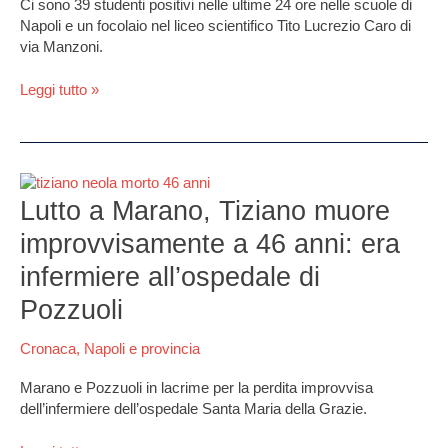
Ci sono 39 studenti positivi nelle ultime 24 ore nelle scuole di
scuole,
Napoli e un focolaio nel liceo scientifico Tito Lucrezio Caro di
focolaio
via Manzoni.
in
un
Leggi tutto »
liceo
Lutto
a
Lutto a Marano, Tiziano muore
Marano,
improvvisamente a 46 anni: era
Tiziano
muore
infermiere all’ospedale di
improvvisamente
Pozzuoli
a
46
anni:
Cronaca
,
Napoli e provincia
era
Marano e Pozzuoli in lacrime per la perdita improvvisa
infermiere
dell’infermiere dell’ospedale Santa Maria della Grazie.
all’ospedale
di