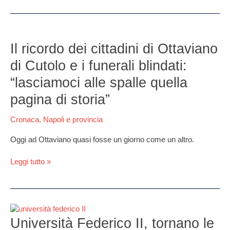
Il
ricordo
Il ricordo dei cittadini di Ottaviano
dei
di Cutolo e i funerali blindati:
cittadini
di
“lasciamoci alle spalle quella
Ottaviano
pagina di storia”
di
Cutolo
Cronaca
,
Napoli e provincia
e
i
Oggi ad Ottaviano quasi fosse un giorno come un altro.
funerali
blindati:
Leggi tutto »
“lasciamoci
alle
spalle
quella
pagina
Università
di
Federico
Università Federico II, tornano le
storia”
II,