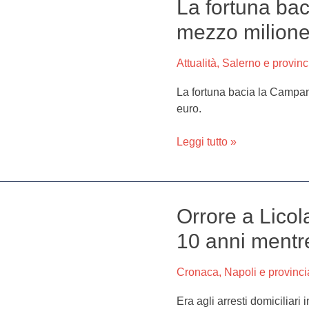
1
La fortuna bac
La
febbraio
fortuna
mezzo milione
bacia
la
Attualità
,
Salerno e provinc
Campania,
vinto
La fortuna bacia la Campan
mezzo
euro.
milione
di
Leggi tutto »
euro
al
Superenalotto
Orrore a Licola
Orrore
a
10 anni mentre 
Licola,
violentava
Cronaca
,
Napoli e provinci
la
nipotina
Era agli arresti domiciliari 