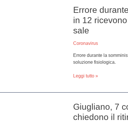
Errore durante
Errore
durante
in 12 ricevono
la
sale
vaccinazione
anti-
Covid,
Coronavirus
in
Errore durante la somminist
12
soluzione fisiologica.
ricevono
una
Leggi tutto »
soluzione
di
acqua
e
sale
Giugliano, 7 c
Giugliano,
7
chiedono il ri
consiglieri
di