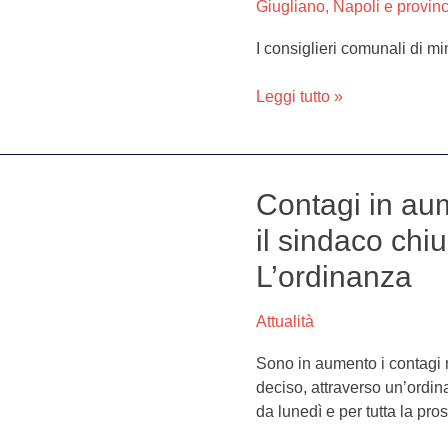
Giugliano
,
Napoli e provinc
opposizione
chiedono
I consiglieri comunali di m
il
ritiro
Leggi tutto »
del
bando
“Buoni
Spesa”
Contagi in aum
Contagi
in
il sindaco chiu
aumento
L’ordinanza
in
provincia
di
Attualità
Napoli,
Sono in aumento i contagi n
il
deciso, attraverso un’ordin
sindaco
da lunedì e per tutta la pr
chiude
tutte