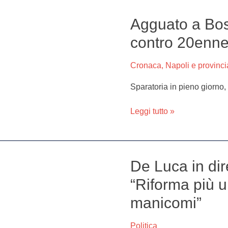
classe
Agguato a Bosc
Agguato
a
contro 20enn
Boscoreale,
colpi
Cronaca
,
Napoli e provinci
di
pistola
Sparatoria in pieno giorno, 
contro
20enne
Leggi tutto »
De Luca in dire
De
Luca
“Riforma più u
in
manicomi”
diretta
sulla
crisi
Politica