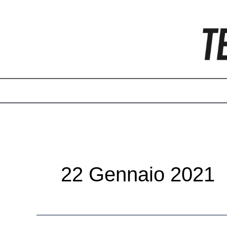
Vai
Paginazione
al
articoli
contenuto
22 Gennaio 2021