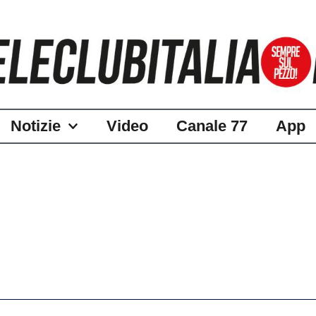
Notizie
Video
Canale 77
App