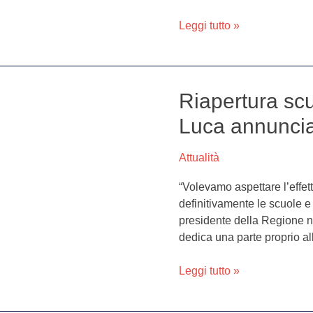
di
10
Leggi tutto »
anni
mentre
era
agli
Riapertura scu
Riapertura
arresti
scuole
domiciliari
Luca annuncia 
medie
e
Attualità
superiori:
De
“Volevamo aspettare l’effetto
Luca
definitivamente le scuole e 
annuncia
presidente della Regione n
la
dedica una parte proprio all
data
di
Leggi tutto »
rientro
in