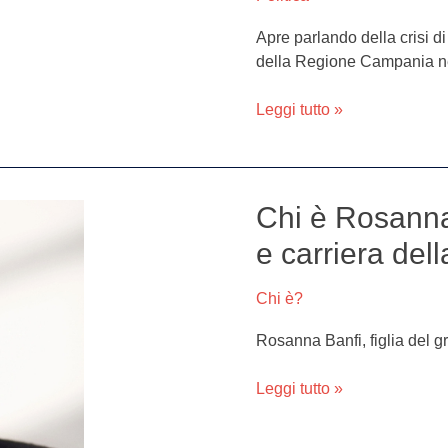
di
Apre parlando della crisi d
governo:
della Regione Campania ne
“Riforma
più
Leggi tutto »
urgente
è
riapertura
manicomi”
Chi è Rosanna 
Chi
è
e carriera dell
Rosanna
Banfi:
Chi è?
età,
malattia,
Rosanna Banfi, figlia del gr
marito
e
Leggi tutto »
carriera
della