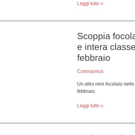
Leggi tutto »
le
scuole.
L’ordinanza
Scoppia focola
Scoppia
focolaio
e intera class
a
febbraio
scuola,
3
bimbi
Coronavirus
positivi
Un altro mini focolaio nelle
e
febbraio.
intera
classe
Leggi tutto »
in
quarantena
fino
al