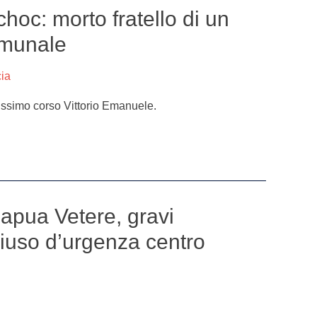
choc: morto fratello di un
omunale
cia
issimo corso Vittorio Emanuele.
apua Vetere, gravi
chiuso d’urgenza centro