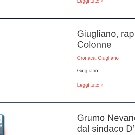
Leggi tutto »
del
crollo
di
Napoli
Giugliano, rap
Giugliano,
rapina
Colonne
da
Ovs
Cronaca
,
Giugliano
Kids
in
Giugliano.
via
Colonne
Leggi tutto »
Grumo Nevano
Grumo
Nevano,
dal sindaco D
nominata