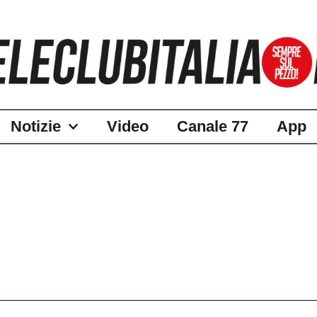
Notizie
Video
Canale 77
App