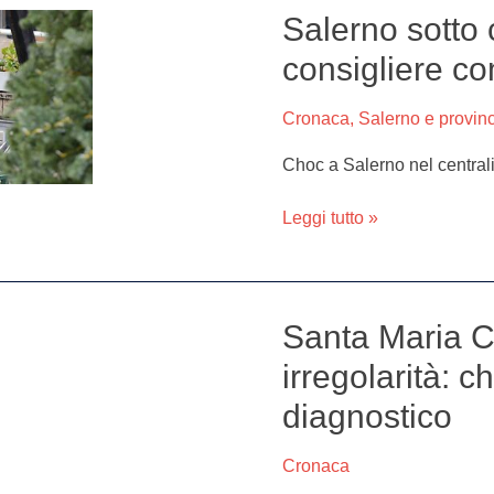
Salerno sotto 
Salerno
sotto
consigliere c
choc:
morto
Cronaca
,
Salerno e provin
fratello
di
Choc a Salerno nel central
un
consigliere
Leggi tutto »
comunale
Santa Maria C
Santa
Maria
irregolarità: 
Capua
diagnostico
Vetere,
gravi
irregolarità:
Cronaca
chiuso