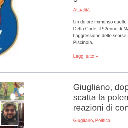
uccisa
alla
Attualità
metro,
Un dolore immenso quello c
Union
Della Corte, il 52enne di 
Security:
l’aggressione delle scorse 
“Non
Piscinola.
resteremo
a
Leggi tutto »
guardare”
Giugliano, dop
Giugliano,
dopo
scatta la pole
il
reazioni di con
consiglio
mancato
scatta
Giugliano
,
Politica
la