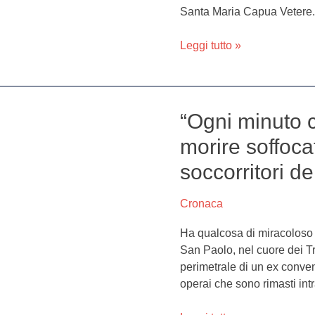
Santa Maria Capua Vetere.
d’urgenza
centro
Leggi tutto »
diagnostico
“Ogni minuto 
“Ogni
minuto
morire soffocat
che
soccorritori de
passava
potevano
morire
Cronaca
soffocati”:
Ha qualcosa di miracoloso 
il
San Paolo, nel cuore dei Tri
racconto
perimetrale di un ex convent
choc
operai che sono rimasti intr
dei
soccorritori