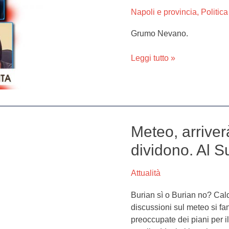
nuova
Napoli e provincia
,
Politica
giunta
dal
Grumo Nevano.
sindaco
D’Aponte
Leggi tutto »
Meteo, arriverà
Meteo,
arriverà
dividono. Al 
Burian
bis?
Attualità
Gli
esperti
Burian sì o Burian no? Cald
si
discussioni sul meteo si f
dividono.
preoccupate dei piani per il
Al