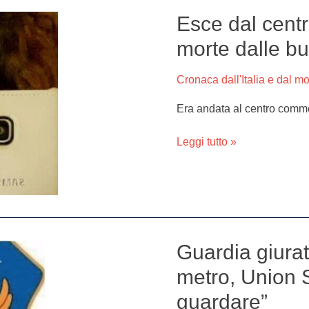
Esce dal cent
Esce
dal
morte dalle bu
centro
commerciale,
Cronaca dall'Italia e dal m
picchiata
a
Era andata al centro commer
morte
dalle
Leggi tutto »
bulle
Guardia giurat
Guardia
giurata
metro, Union 
di
guardare”
Marano