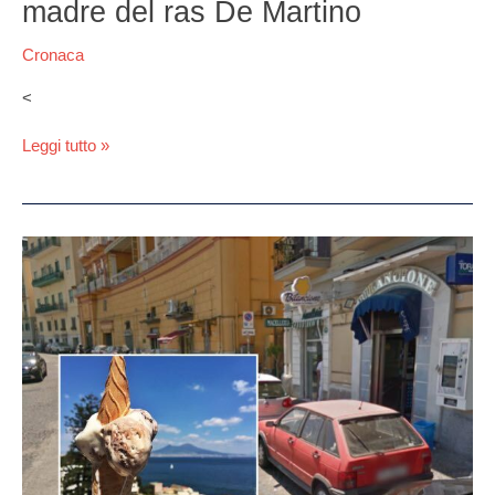
madre del ras De Martino
Cronaca
<
Leggi tutto »
Lutto
a
Napoli,
morto
Enzo
Bilancione
della
storica
gelateria
di
Posillipo