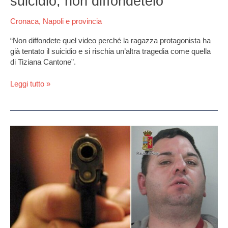
suicidio, non diffondetelo”
Cronaca
,
Napoli e provincia
“Non diffondete quel video perché la ragazza protagonista ha
già tentato il suicidio e si rischia un’altra tragedia come quella
di Tiziana Cantone”.
Leggi tutto »
Caserta.
Pistola
in
faccia
ad
una
donna
davanti
la
Reggia,