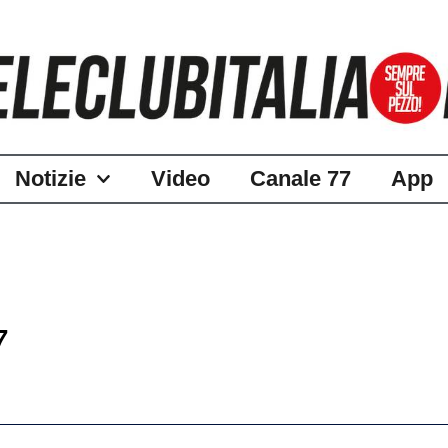
Notizie
Video
Canale 77
App
7