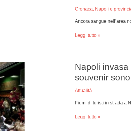
camorra:
Cronaca
,
Napoli e provinci
morta
una
Ancora sangue nell’area no
donna.
Gravissimo
Leggi tutto »
il
figlio
Napoli invasa d
Napoli
invasa
souvenir sono
da
turisti,
Attualità
ma
le
Fiumi di turisti in strada a 
foto-
souvenir
Leggi tutto »
sono
spaventose