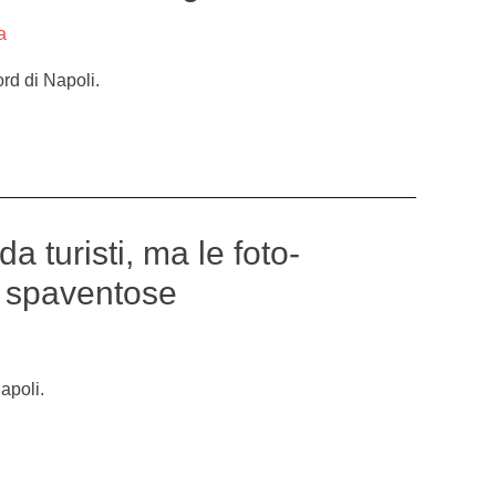
a
rd di Napoli.
a turisti, ma le foto-
 spaventose
Napoli.