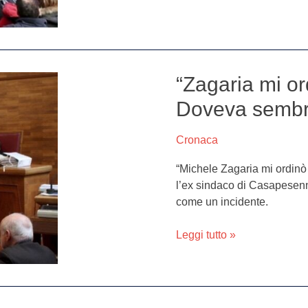
“Zagaria mi or
“Zagaria
mi
Doveva sembra
ordinò
di
Cronaca
uccidere
il
“Michele Zagaria mi ordinò 
sindaco.
l’ex sindaco di Casapesen
Doveva
come un incidente.
sembrare
un
Leggi tutto »
incidente”