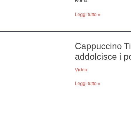
Roma.
Pianese
responsabile
Leggi tutto »
Agro
Alimentare
e
Viticoltura
Cappuccino Ti
Cappuccino
Tiramisù,
addolcisce i p
la
bevanda
Video
che
addolcisce
Leggi tutto »
i
pomeriggi
invernali