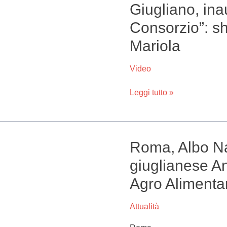
Giugliano, inau
Giugliano,
inaugurato
Consorzio”: s
“Bistrot
Mariola
Il
Consorzio”:
show
Video
cooking
dello
Leggi tutto »
chef
Max
Mariola
Roma, Albo Naz
Roma,
Albo
giuglianese A
Nazionale
Agro Alimentar
Professionisti:
il
giuglianese
Attualità
Andrea