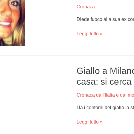
18
Cronaca
anni
di
Diede fuoco alla sua ex c
reclusione
per
Leggi tutto »
Pietropaolo
Giallo a Milan
Giallo
a
casa: si cerca i
Milano,
uomo
Cronaca dall'Italia e dal m
ucciso
e
Ha i contorni del giallo la 
murato
in
Leggi tutto »
casa:
si