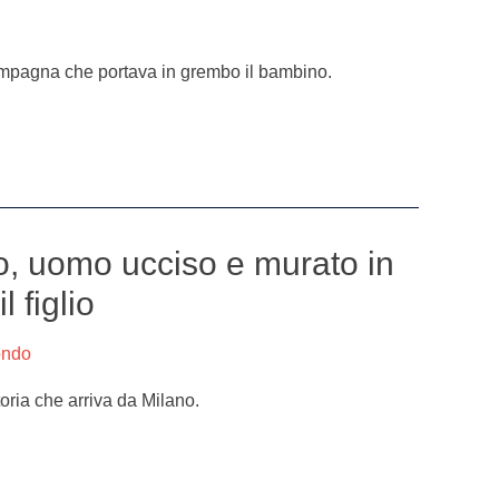
ompagna che portava in grembo il bambino.
o, uomo ucciso e murato in
l figlio
ondo
storia che arriva da Milano.