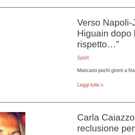
Verso Napoli-J
Verso
Napoli-
Higuain dopo 
Juve,
rispetto…”
il
messaggio
di
Sport
Higuain
Mancano pochi giorni a Na
dopo
l’operazione:
Leggi tutto »
“Nessuno
rispetto…”
Carla Caiazzo,
Carla
Caiazzo,
reclusione per
confermati