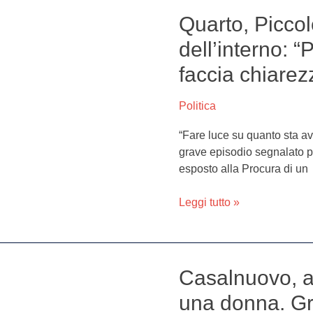
Quarto, Piccol
Quarto,
Piccolo
dell’interno: “
scrive
faccia chiarez
al
ministro
dell’interno:
Politica
“Pressioni
“Fare luce su quanto sta a
su
grave episodio segnalato p
funzionari,
esposto alla Procura di un
si
faccia
Leggi tutto »
chiarezza”
Casalnuovo, a
Casalnuovo,
agguato
una donna. Gra
di