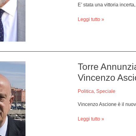
vince
E’ stata una vittoria incerta
al
fotofinish
Leggi tutto »
Torre Annunziat
Torre
Annunziata,
Vincenzo Ascio
risultati
ballottaggio:
Politica
,
Speciale
Vincenzo
Ascione
Vincenzo Ascione è il nuov
trionfa
su
Leggi tutto »
Alfieri