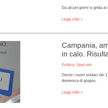
apre:
Da alcuni giorni si grida al 
si
grida
Leggi tutto »
al
miracolo.
Ma
la
Campania, amm
Campania,
verità
amministative
è
in calo. Risulta
2017:
un’altra
affluenza
Politica
,
Speciale
in
calo.
Decisi i nuovi sindaci dei 1
Risultati
domenica di giugno.
città
per
Leggi tutto »
città