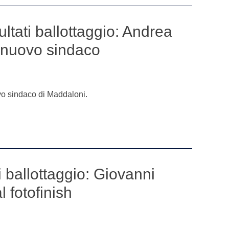
ultati ballottaggio: Andrea
l nuovo sindaco
vo sindaco di Maddaloni.
ti ballottaggio: Giovanni
l fotofinish