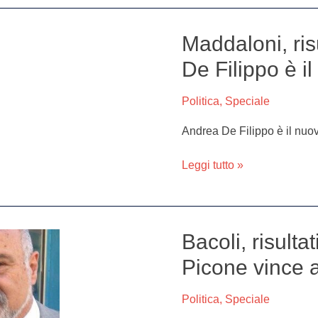
Maddaloni, ris
Maddaloni,
risultati
De Filippo è i
ballottaggio:
Andrea
Politica
,
Speciale
De
Filippo
Andrea De Filippo è il nuo
è
il
Leggi tutto »
nuovo
sindaco
Bacoli, risulta
Bacoli,
risultati
Picone vince a
ballottaggio:
Giovanni
Politica
,
Speciale
Picone