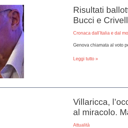
Risultati ballo
Risultati
ballottaggio
Bucci e Crivel
Genova:
chi
Cronaca dall'Italia e dal m
vince
tra
Genova chiamata al voto per
Bucci
e
Leggi tutto »
Crivello?
Villaricca, l’o
Villaricca,
l’occhio
al miracolo. Ma
di
Gesù
Attualità
si