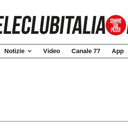
Notizie
Video
Canale 77
App