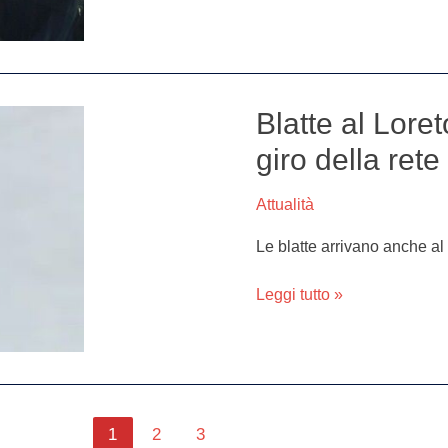
il
rientro
Blatte al Loret
Blatte
al
giro della rete
Loreto
Mare,
Attualità
il
video
Le blatte arrivano anche al
choc
fa
Leggi tutto »
il
giro
della
rete
1
2
3