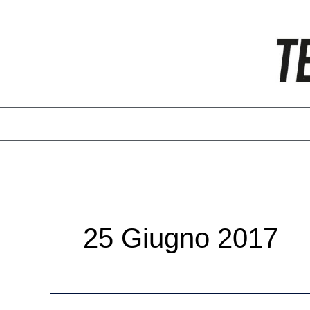
Vai
Paginazione
al
articoli
contenuto
25 Giugno 2017