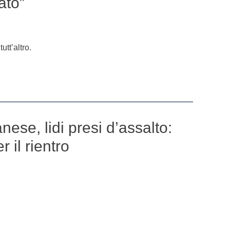
ato”
utt’altro.
anese, lidi presi d’assalto:
er il rientro