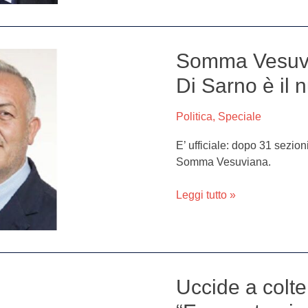
Somma Vesuvian
Somma
Vesuviana,
Di Sarno è il 
risultati
ballottaggio:
Politica
,
Speciale
Di
Sarno
E’ ufficiale: dopo 31 sezion
è
Somma Vesuviana.
il
nuovo
Leggi tutto »
sindaco
Uccide a colte
Uccide
a