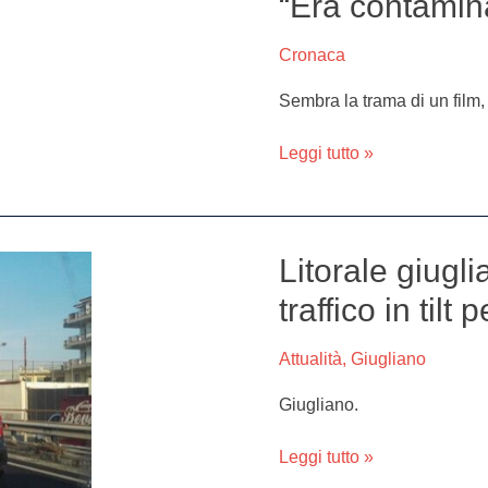
“Era contamin
coltellate
il
Cronaca
compagno
e
Sembra la trama di un film, t
lo
evira:
Leggi tutto »
“Era
contaminato”
Litorale giugli
Litorale
giuglianese,
traffico in tilt p
lidi
presi
Attualità
,
Giugliano
d’assalto:
traffico
Giugliano.
in
tilt
Leggi tutto »
per