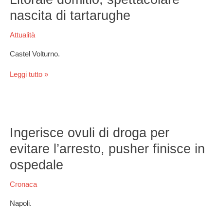
spettacolare
nascita di tartarughe
nascita
di
Attualità
tartarughe
Castel Volturno.
Leggi tutto »
Ingerisce
ovuli
Ingerisce ovuli di droga per
di
evitare l’arresto, pusher finisce in
droga
per
ospedale
evitare
l’arresto,
Cronaca
pusher
finisce
Napoli.
in