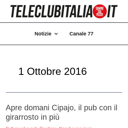
Vai
Paginazione
al
articoli
contenuto
Notizie
Canale 77
1 Ottobre 2016
Apre
Apre domani Cipajo, il pub con il
domani
girarrosto in più
Cipajo,
il