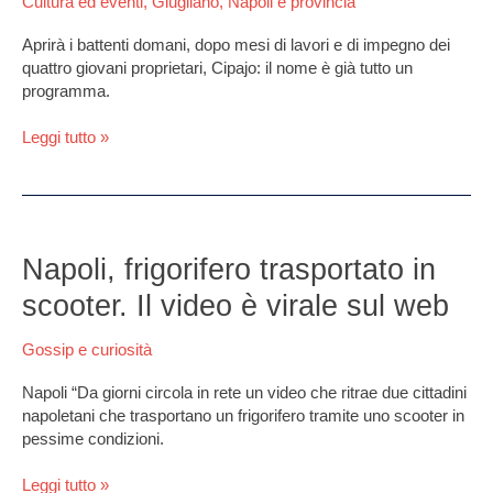
Cultura ed eventi
,
Giugliano
,
Napoli e provincia
pub
con
Aprirà i battenti domani, dopo mesi di lavori e di impegno dei
il
quattro giovani proprietari, Cipajo: il nome è già tutto un
girarrosto
programma.
in
più
Leggi tutto »
Napoli,
frigorifero
Napoli, frigorifero trasportato in
trasportato
scooter. Il video è virale sul web
in
scooter.
Gossip e curiosità
Il
video
Napoli “Da giorni circola in rete un video che ritrae due cittadini
è
napoletani che trasportano un frigorifero tramite uno scooter in
virale
pessime condizioni.
sul
web
Leggi tutto »