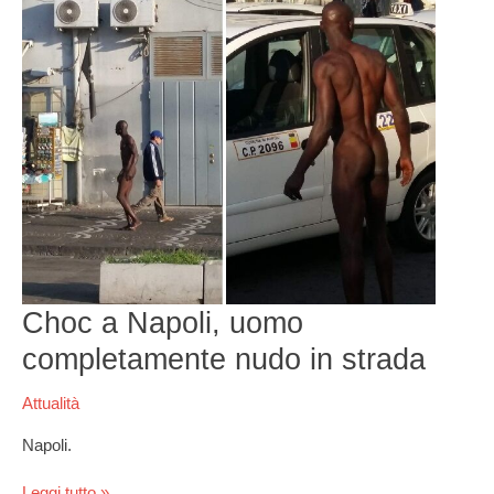
a
Napoli,
uomo
completamente
nudo
in
strada
Choc a Napoli, uomo
completamente nudo in strada
Attualità
Napoli.
Leggi tutto »