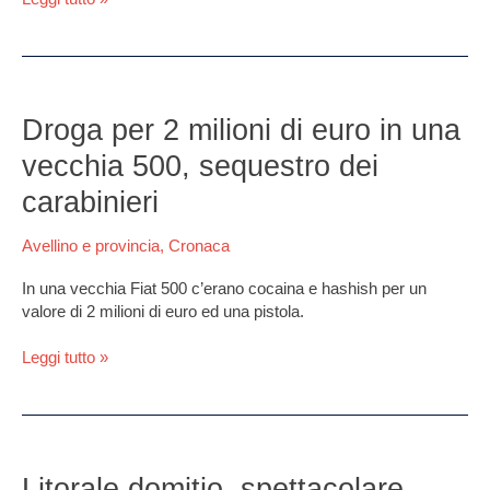
Droga
per
Droga per 2 milioni di euro in una
2
vecchia 500, sequestro dei
milioni
di
carabinieri
euro
in
Avellino e provincia
,
Cronaca
una
vecchia
In una vecchia Fiat 500 c’erano cocaina e hashish per un
500,
valore di 2 milioni di euro ed una pistola.
sequestro
dei
Leggi tutto »
carabinieri
Litorale
domitio,
Litorale domitio, spettacolare