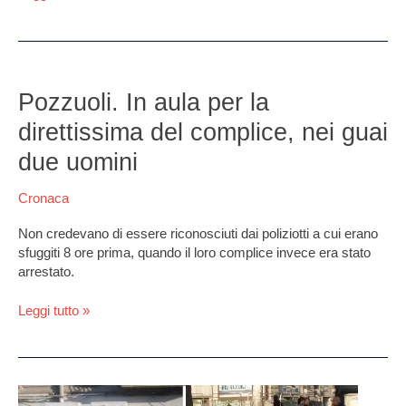
Pozzuoli.
In
Pozzuoli. In aula per la
aula
direttissima del complice, nei guai
per
la
due uomini
direttissima
del
Cronaca
complice,
nei
Non credevano di essere riconosciuti dai poliziotti a cui erano
guai
sfuggiti 8 ore prima, quando il loro complice invece era stato
due
arrestato.
uomini
Leggi tutto »
Choc