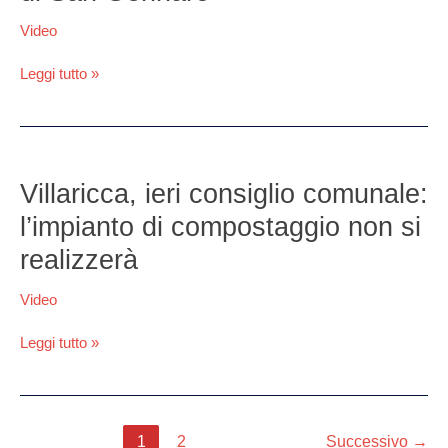
gli
Video
affreschi
di
Leggi tutto »
San
Gennaro
Villaricca,
ieri
Villaricca, ieri consiglio comunale:
consiglio
l’impianto di compostaggio non si
comunale:
l’impianto
realizzerà
di
compostaggio
Video
non
si
Leggi tutto »
realizzerà
1
2
Successivo
→