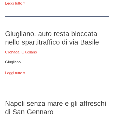
ospedale
Leggi tutto »
Giugliano,
auto
Giugliano, auto resta bloccata
resta
nello spartitraffico di via Basile
bloccata
nello
Cronaca
,
Giugliano
spartitraffico
di
Giugliano.
via
Basile
Leggi tutto »
Napoli
senza
Napoli senza mare e gli affreschi
mare
di San Gennaro
e