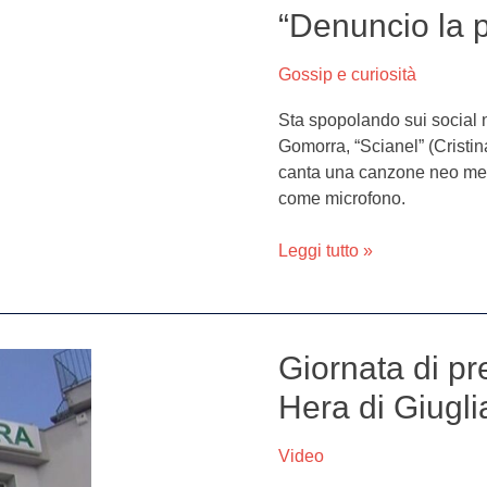
“Denuncio la 
con
un
microfono-
Gossip e curiosità
vibratore.
Sta spopolando sui social 
L’autrice
Gomorra, “Scianel” (Cristi
del
canta una canzone neo melo
brano:
come microfono.
“Denuncio
la
Leggi tutto »
produzione”
Giornata di pr
Giornata
di
Hera di Giugl
prevenzione
rosa
Video
alla