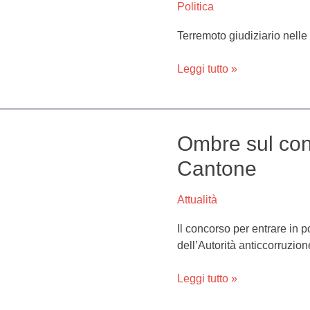
Pd.
Politica
Perquisizioni
Terremoto giudiziario nelle
in
comitati
Leggi tutto »
e
case
Ombre sul conc
Ombre
sul
Cantone
concorso
della
Attualità
polizia,
indaga
Il concorso per entrare in p
Cantone
dell’Autorità anticcorruzio
Leggi tutto »