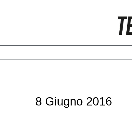
Vai
Paginazione
al
articoli
contenuto
8 Giugno 2016