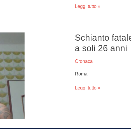
tutto
Leggi tutto »
in
regola
Schianto fata
Schianto
fatale
a soli 26 anni
a
Roma,
Cronaca
Vincenzo
muore
Roma.
a
soli
Leggi tutto »
26
anni