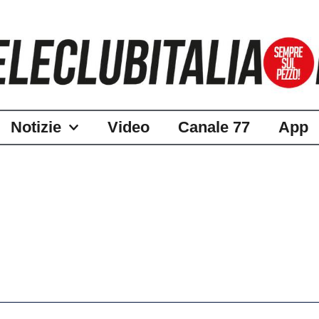
Notizie
Video
Canale 77
App