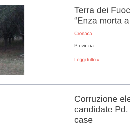
Terra dei Fuoc
Terra
dei
“Enza morta a
Fuochi,
Patriciello
Cronaca
denuncia:
“Enza
Provincia.
morta
a
Leggi tutto »
21
anni
di
leucemia”
Corruzione ele
Corruzione
elettorale,
candidate Pd. 
indagate
case
2
candidate