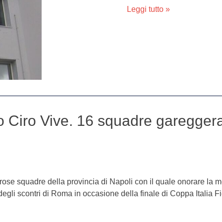
clinica
Leggi tutto »
Hera
di
Giugliano
 Ciro Vive. 16 squadre gareggera
rose squadre della provincia di Napoli con il quale onorare la m
egli scontri di Roma in occasione della finale di Coppa Italia F