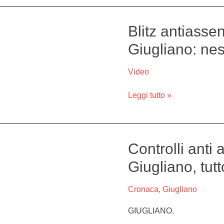
Blitz antiass
Blitz
antiassentismo
Giugliano: nes
al
Comune
Video
di
Giugliano:
Leggi tutto »
nessuna
irregolarità
Controlli anti
Controlli
anti
Giugliano, tutt
assenteismo
al
Cronaca
,
Giugliano
Comune
di
GIUGLIANO.
Giugliano,