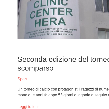
Seconda edizione del torneo
Seconda
edizione
scomparso
del
torneo
Sport
Ciro
Vive.
Un torneo di calcio con protagonisti i ragazzi di nume
16
morto due anni fa dopo 53 giorni di agonia a seguito d
squadre
gareggeranno
Leggi tutto »