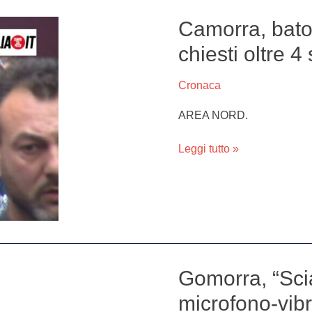
Camorra, batos
Camorra,
batosta
chiesti oltre 4
alla
Vanella-
Cronaca
Grassi:
chiesti
AREA NORD.
oltre
4
Leggi tutto »
secoli
di
carcere
Gomorra, “Sci
Gomorra,
“Scianel”
microfono-vibr
canta