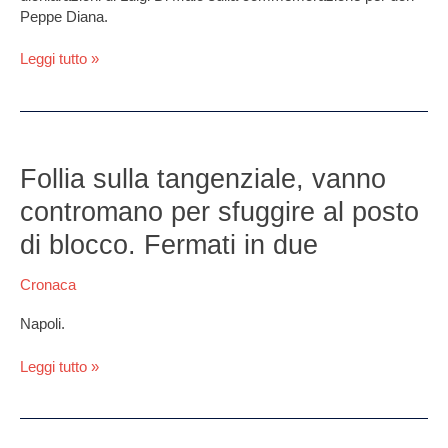
di
Peppe Diana.
cosa
stai
Leggi tutto »
parlando”
Follia
sulla
Follia sulla tangenziale, vanno
tangenziale,
contromano per sfuggire al posto
vanno
contromano
di blocco. Fermati in due
per
sfuggire
Cronaca
al
posto
Napoli.
di
blocco.
Leggi tutto »
Fermati
in
due