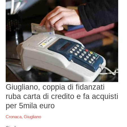
coppia
di
fidanzati
ruba
carta
di
credito
e
fa
acquisti
per
5mila
euro
Giugliano, coppia di fidanzati
ruba carta di credito e fa acquisti
per 5mila euro
Cronaca
,
Giugliano