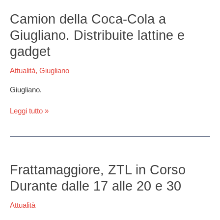
Camion
della
Camion della Coca-Cola a
Coca-
Giugliano. Distribuite lattine e
Cola
a
gadget
Giugliano.
Distribuite
Attualità
,
Giugliano
lattine
e
Giugliano.
gadget
Leggi tutto »
Frattamaggiore,
ZTL
Frattamaggiore, ZTL in Corso
in
Durante dalle 17 alle 20 e 30
Corso
Durante
Attualità
dalle
17