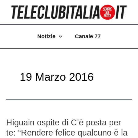
Vai
Paginazione
al
articoli
contenuto
Notizie
Canale 77
19 Marzo 2016
Higuain
ospite
Higuain ospite di C’è posta per
di
te: “Rendere felice qualcuno è la
C’è