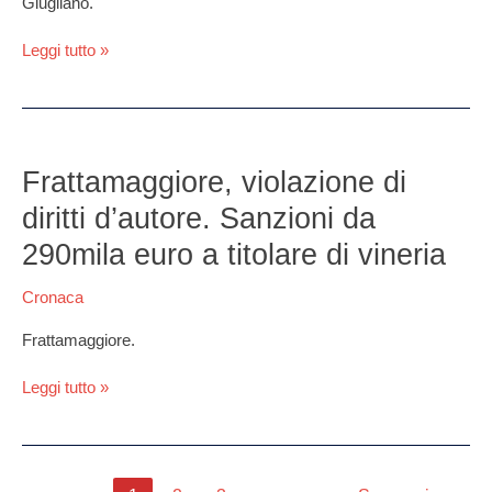
Giugliano.
Leggi tutto »
Frattamaggiore,
violazione
Frattamaggiore, violazione di
di
diritti d’autore. Sanzioni da
diritti
d’autore.
290mila euro a titolare di vineria
Sanzioni
da
Cronaca
290mila
euro
Frattamaggiore.
a
titolare
Leggi tutto »
di
vineria