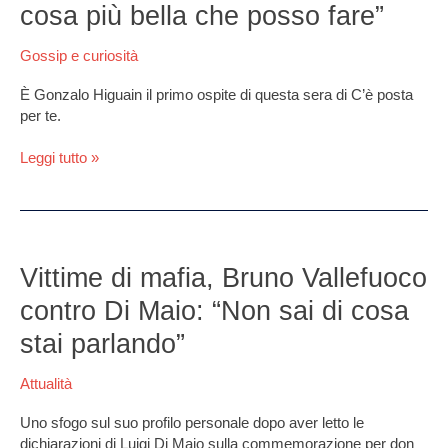
posta
cosa più bella che posso fare”
per
te:
Gossip e curiosità
“Rendere
felice
È Gonzalo Higuain il primo ospite di questa sera di C’è posta
qualcuno
per te.
è
la
Leggi tutto »
cosa
più
bella
che
Vittime
posso
di
Vittime di mafia, Bruno Vallefuoco
fare”
mafia,
contro Di Maio: “Non sai di cosa
Bruno
Vallefuoco
stai parlando”
contro
Di
Attualità
Maio:
“Non
Uno sfogo sul suo profilo personale dopo aver letto le
sai
dichiarazioni di Luigi Di Maio sulla commemorazione per don