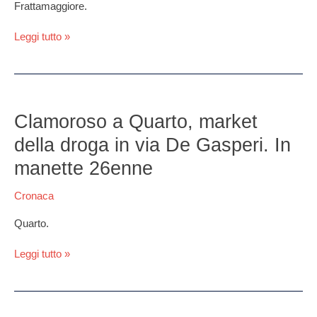
Frattamaggiore.
alle
20
Leggi tutto »
e
30
Clamoroso
a
Clamoroso a Quarto, market
Quarto,
della droga in via De Gasperi. In
market
della
manette 26enne
droga
in
Cronaca
via
De
Quarto.
Gasperi.
In
Leggi tutto »
manette
26enne