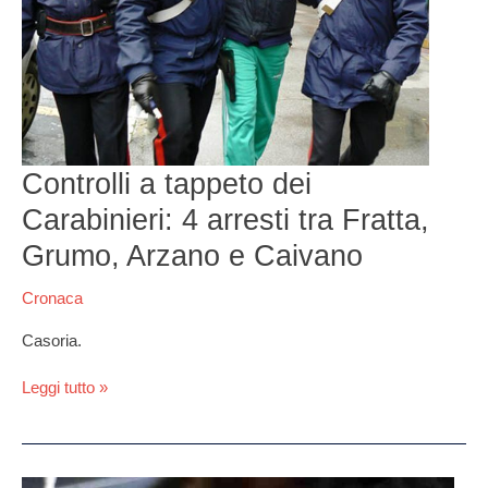
tra
Fratta,
Grumo,
Arzano
e
Caivano
Controlli a tappeto dei
Carabinieri: 4 arresti tra Fratta,
Grumo, Arzano e Caivano
Cronaca
Casoria.
Leggi tutto »
Giugliano,