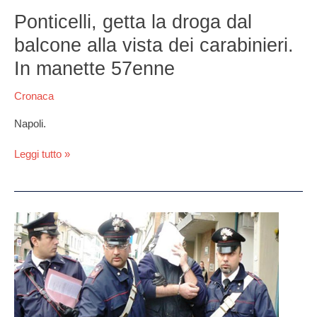
Ponticelli,
getta
Ponticelli, getta la droga dal
la
balcone alla vista dei carabinieri.
droga
dal
In manette 57enne
balcone
alla
Cronaca
vista
dei
Napoli.
carabinieri.
In
Leggi tutto »
manette
57enne
Controlli
a
tappeto
dei
Carabinieri:
4
arresti