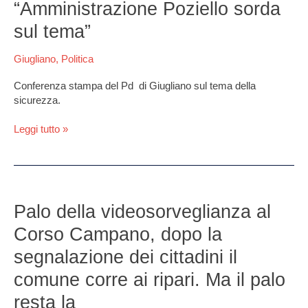
“Amministrazione Poziello sorda
raccogliere
proposte.
sul tema”
Pirozzi:
“Amministrazione
Giugliano
,
Politica
Poziello
sorda
Conferenza stampa del Pd di Giugliano sul tema della
sul
sicurezza.
tema”
Leggi tutto »
Palo
della
Palo della videosorveglianza al
videosorveglianza
Corso Campano, dopo la
al
Corso
segnalazione dei cittadini il
Campano,
comune corre ai ripari. Ma il palo
dopo
la
resta la
segnalazione