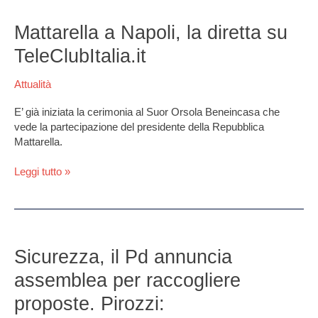
Mattarella
a
Mattarella a Napoli, la diretta su
Napoli,
TeleClubItalia.it
la
diretta
Attualità
su
TeleClubItalia.it
E’ già iniziata la cerimonia al Suor Orsola Beneincasa che
vede la partecipazione del presidente della Repubblica
Mattarella.
Leggi tutto »
Sicurezza,
il
Sicurezza, il Pd annuncia
Pd
assemblea per raccogliere
annuncia
assemblea
proposte. Pirozzi:
per