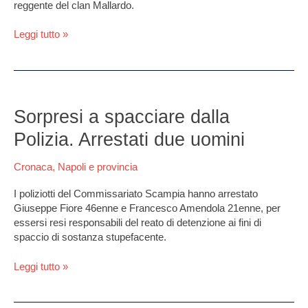
reggente del clan Mallardo.
reggenti
del
Leggi tutto »
clan
Mallardo
Sorpresi
a
Sorpresi a spacciare dalla
spacciare
Polizia. Arrestati due uomini
dalla
Polizia.
Cronaca
,
Napoli e provincia
Arrestati
due
I poliziotti del Commissariato Scampia hanno arrestato
uomini
Giuseppe Fiore 46enne e Francesco Amendola 21enne, per
essersi resi responsabili del reato di detenzione ai fini di
spaccio di sostanza stupefacente.
Leggi tutto »