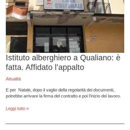
a
Qualiano:
è
fatta.
Affidato
l’appalto
Istituto alberghiero a Qualiano: è
fatta. Affidato l’appalto
Attualità
E per Natale, dopo il vaglio della regolarità dei documenti,
potrebbe arrivare la firma del contratto e poi l’inizio dei lavoro.
Leggi tutto »