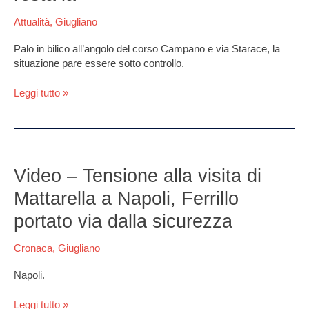
dei
Attualità
,
Giugliano
cittadini
il
Palo in bilico all’angolo del corso Campano e via Starace, la
comune
situazione pare essere sotto controllo.
corre
ai
Leggi tutto »
ripari.
Ma
il
palo
Video
resta
–
Video – Tensione alla visita di
la
Tensione
Mattarella a Napoli, Ferrillo
alla
visita
portato via dalla sicurezza
di
Mattarella
Cronaca
,
Giugliano
a
Napoli,
Napoli.
Ferrillo
portato
Leggi tutto »