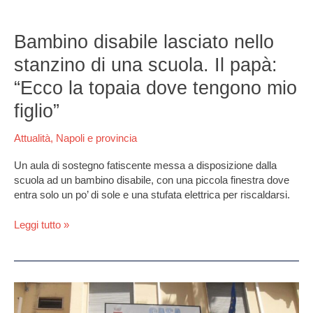
Bambino
disabile
Bambino disabile lasciato nello
lasciato
stanzino di una scuola. Il papà:
nello
stanzino
“Ecco la topaia dove tengono mio
di
figlio”
una
scuola.
Attualità
,
Napoli e provincia
Il
papà:
Un aula di sostegno fatiscente messa a disposizione dalla
“Ecco
scuola ad un bambino disabile, con una piccola finestra dove
la
entra solo un po’ di sole e una stufata elettrica per riscaldarsi.
topaia
dove
Leggi tutto »
tengono
mio
figlio”
Istituto
alberghiero