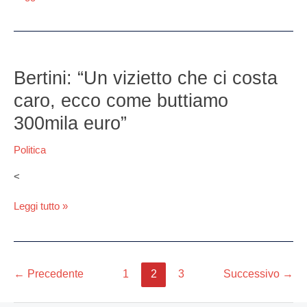
via
dalla
sicurezza
Bertini:
“Un
Bertini: “Un vizietto che ci costa
vizietto
caro, ecco come buttiamo
che
ci
300mila euro”
costa
caro,
Politica
ecco
come
<
buttiamo
300mila
Leggi tutto »
euro”
←
Precedente
1
2
3
Successivo
→