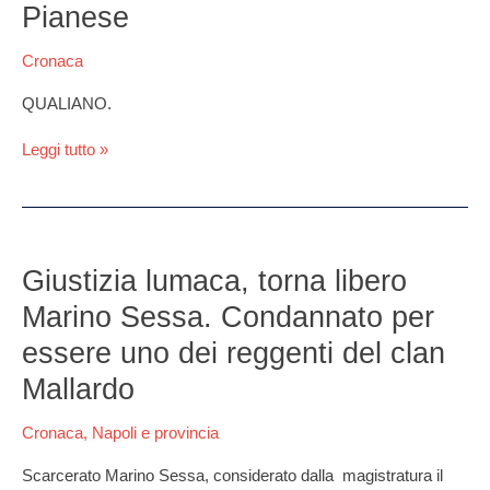
“pucchi
Pianese
pucchi”
era
Cronaca
uno
del
QUALIANO.
clan
D’alterio
Leggi tutto »
Pianese
Giustizia
lumaca,
Giustizia lumaca, torna libero
torna
Marino Sessa. Condannato per
libero
Marino
essere uno dei reggenti del clan
Sessa.
Mallardo
Condannato
per
Cronaca
,
Napoli e provincia
essere
uno
Scarcerato Marino Sessa, considerato dalla magistratura il
dei