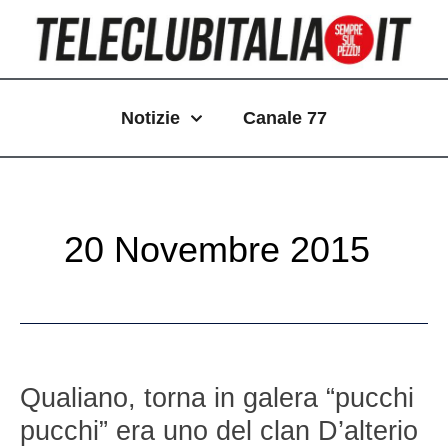
Vai
Paginazione
al
articoli
contenuto
Notizie
Canale 77
20 Novembre 2015
Qualiano,
torna
Qualiano, torna in galera “pucchi
in
pucchi” era uno del clan D’alterio
galera