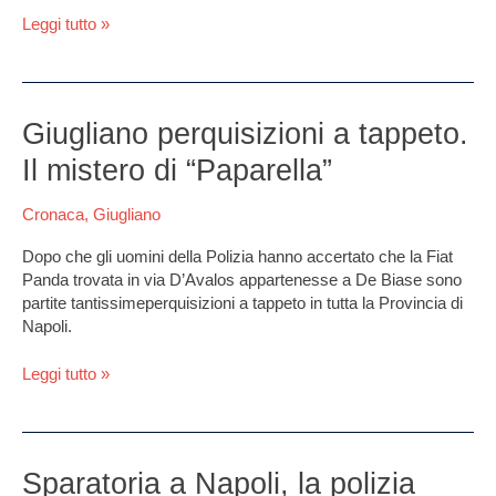
manette
Leggi tutto »
due
rom
Giugliano
Giugliano perquisizioni a tappeto.
perquisizioni
Il mistero di “Paparella”
a
tappeto.
Cronaca
,
Giugliano
Il
mistero
Dopo che gli uomini della Polizia hanno accertato che la Fiat
di
Panda trovata in via D’Avalos appartenesse a De Biase sono
“Paparella”
partite tantissimeperquisizioni a tappeto in tutta la Provincia di
Napoli.
Leggi tutto »
Sparatoria
Sparatoria a Napoli, la polizia