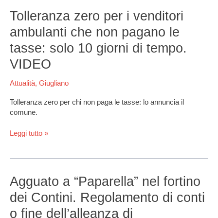
Tolleranza
zero
Tolleranza zero per i venditori
per
ambulanti che non pagano le
i
venditori
tasse: solo 10 giorni di tempo.
ambulanti
VIDEO
che
non
Attualità
,
Giugliano
pagano
le
Tolleranza zero per chi non paga le tasse: lo annuncia il
tasse:
comune.
solo
10
Leggi tutto »
giorni
di
tempo.
VIDEO
Agguato
Agguato a “Paparella” nel fortino
a
dei Contini. Regolamento di conti
“Paparella”
nel
o fine dell’alleanza di