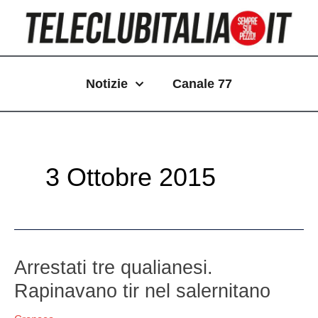
Vai
Paginazione
al
articoli
contenuto
Notizie
Canale 77
3 Ottobre 2015
Arrestati
Arrestati tre qualianesi.
tre
Rapinavano tir nel salernitano
qualianesi.
Rapinavano