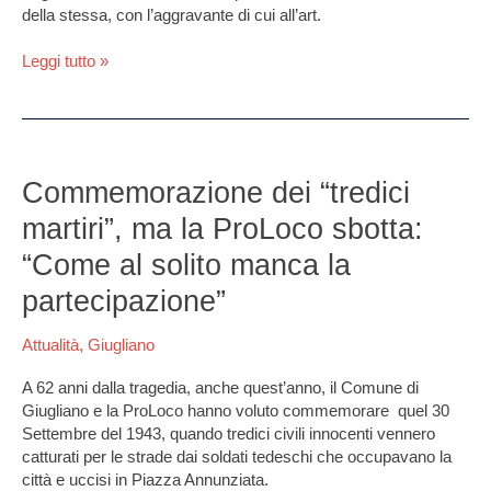
della stessa, con l’aggravante di cui all’art.
tratta
Leggi tutto »
Commemorazione
dei
Commemorazione dei “tredici
“tredici
martiri”, ma la ProLoco sbotta:
martiri”,
ma
“Come al solito manca la
la
partecipazione”
ProLoco
sbotta:
Attualità
,
Giugliano
“Come
al
A 62 anni dalla tragedia, anche quest’anno, il Comune di
solito
Giugliano e la ProLoco hanno voluto commemorare quel 30
manca
Settembre del 1943, quando tredici civili innocenti vennero
la
catturati per le strade dai soldati tedeschi che occupavano la
partecipazione”
città e uccisi in Piazza Annunziata.