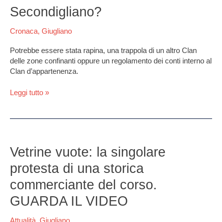
fortino
Secondigliano?
dei
Contini.
Cronaca
,
Giugliano
Regolamento
di
Potrebbe essere stata rapina, una trappola di un altro Clan
conti
delle zone confinanti oppure un regolamento dei conti interno al
o
Clan d’appartenenza.
fine
dell’alleanza
Leggi tutto »
di
Secondigliano?
Vetrine
vuote:
Vetrine vuote: la singolare
la
protesta di una storica
singolare
protesta
commerciante del corso.
di
GUARDA IL VIDEO
una
storica
Attualità
,
Giugliano
commerciante