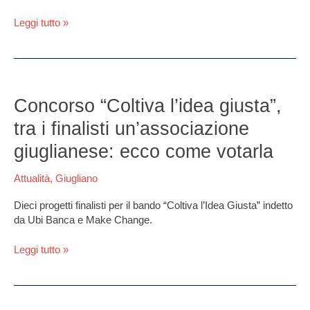
Leggi tutto »
Concorso
“Coltiva
Concorso “Coltiva l’idea giusta”,
l’idea
tra i finalisti un’associazione
giusta”,
tra
giuglianese: ecco come votarla
i
finalisti
Attualità
,
Giugliano
un’associazione
giuglianese:
Dieci progetti finalisti per il bando “Coltiva l’Idea Giusta” indetto
ecco
da Ubi Banca e Make Change.
come
votarla
Leggi tutto »