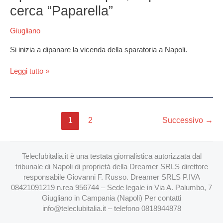
a
cerca “Paparella”
Napoli,
la
Giugliano
polizia
cerca
Si inizia a dipanare la vicenda della sparatoria a Napoli.
“Paparella”
Leggi tutto »
1
2
Successivo
→
Teleclubitalia.it è una testata giornalistica autorizzata dal
tribunale di Napoli di proprietà della Dreamer SRLS direttore
responsabile Giovanni F. Russo. Dreamer SRLS P.IVA
08421091219 n.rea 956744 – Sede legale in Via A. Palumbo, 7
Giugliano in Campania (Napoli) Per contatti
info@teleclubitalia.it
– telefono 0818944878