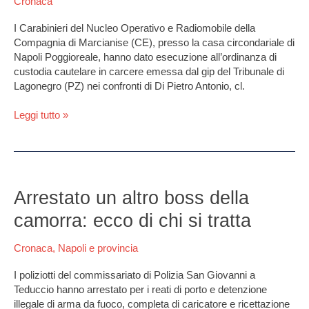
Cronaca
tir
nel
I Carabinieri del Nucleo Operativo e Radiomobile della
salernitano
Compagnia di Marcianise (CE), presso la casa circondariale di
Napoli Poggioreale, hanno dato esecuzione all’ordinanza di
custodia cautelare in carcere emessa dal gip del Tribunale di
Lagonegro (PZ) nei confronti di Di Pietro Antonio, cl.
Leggi tutto »
Arrestato
un
Arrestato un altro boss della
altro
camorra: ecco di chi si tratta
boss
della
Cronaca
,
Napoli e provincia
camorra:
ecco
I poliziotti del commissariato di Polizia San Giovanni a
di
Teduccio hanno arrestato per i reati di porto e detenzione
chi
illegale di arma da fuoco, completa di caricatore e ricettazione
si