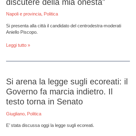
discutere della mia onestà”
non
può
Napoli e provincia
,
Politica
discutere
della
Si presenta alla città il candidato del centrodestra-moderati
mia
Aniello Piscopo.
onestà”
Leggi tutto »
Si
arena
Si arena la legge sugli ecoreati: il
la
Governo fa marcia indietro. Il
legge
sugli
testo torna in Senato
ecoreati:
il
Giugliano
,
Politica
Governo
fa
E’ stata discussa oggi la legge sugli ecoreati.
marcia