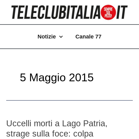
Vai
Paginazione
al
articoli
contenuto
Notizie
Canale 77
5 Maggio 2015
Uccelli
morti
Uccelli morti a Lago Patria,
a
strage sulla foce: colpa
Lago