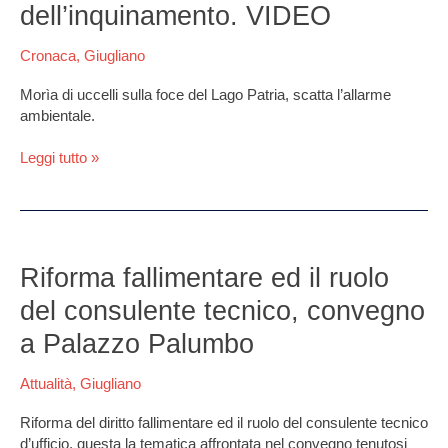
Patria,
dell’inquinamento. VIDEO
strage
sulla
Cronaca
,
Giugliano
foce:
colpa
Morìa di uccelli sulla foce del Lago Patria, scatta l’allarme
dell’inquinamento.
ambientale.
VIDEO
Leggi tutto »
Riforma
fallimentare
Riforma fallimentare ed il ruolo
ed
del consulente tecnico, convegno
il
ruolo
a Palazzo Palumbo
del
consulente
Attualità
,
Giugliano
tecnico,
convegno
Riforma del diritto fallimentare ed il ruolo del consulente tecnico
a
d’ufficio, questa la tematica affrontata nel convegno tenutosi