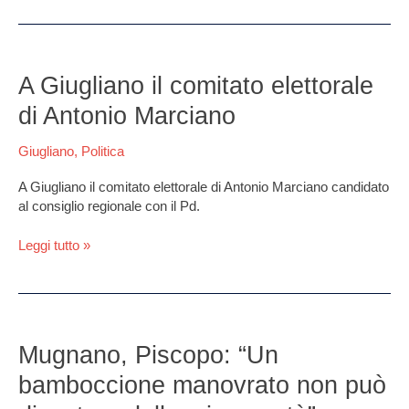
A
Giugliano
A Giugliano il comitato elettorale
il
di Antonio Marciano
comitato
elettorale
Giugliano
,
Politica
di
Antonio
A Giugliano il comitato elettorale di Antonio Marciano candidato
Marciano
al consiglio regionale con il Pd.
Leggi tutto »
Mugnano,
Piscopo:
Mugnano, Piscopo: “Un
“Un
bamboccione manovrato non può
bamboccione
manovrato