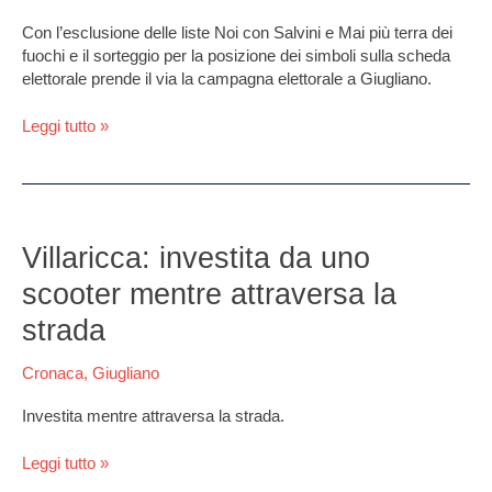
spamming
Con l’esclusione delle liste Noi con Salvini e Mai più terra dei
su
fuochi e il sorteggio per la posizione dei simboli sulla scheda
Facebook
elettorale prende il via la campagna elettorale a Giugliano.
Leggi tutto »
Villaricca:
investita
Villaricca: investita da uno
da
scooter mentre attraversa la
uno
scooter
strada
mentre
attraversa
Cronaca
,
Giugliano
la
strada
Investita mentre attraversa la strada.
Leggi tutto »