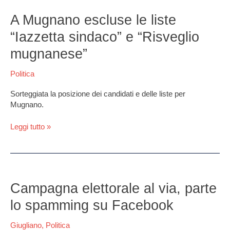
A
Mugnano
A Mugnano escluse le liste
escluse
“Iazzetta sindaco” e “Risveglio
le
liste
mugnanese”
“Iazzetta
sindaco”
Politica
e
“Risveglio
Sorteggiata la posizione dei candidati e delle liste per
mugnanese”
Mugnano.
Leggi tutto »
Campagna
elettorale
Campagna elettorale al via, parte
al
lo spamming su Facebook
via,
parte
Giugliano
,
Politica
lo