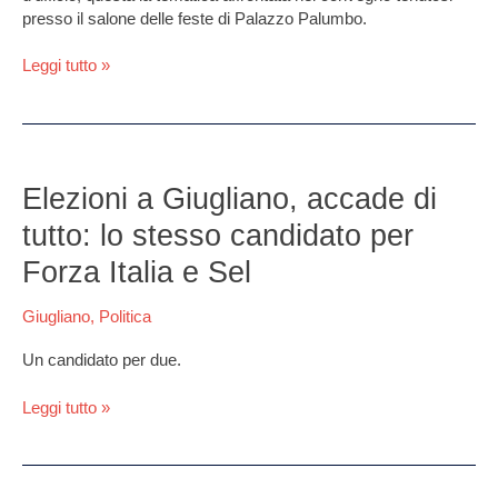
Palazzo
presso il salone delle feste di Palazzo Palumbo.
Palumbo
Leggi tutto »
Elezioni
a
Elezioni a Giugliano, accade di
Giugliano,
tutto: lo stesso candidato per
accade
di
Forza Italia e Sel
tutto:
lo
Giugliano
,
Politica
stesso
candidato
Un candidato per due.
per
Forza
Leggi tutto »
Italia
e
Sel