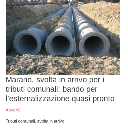
in
arrivo
per
i
tributi
comunali:
bando
per
l’esternalizzazione
quasi
pronto
Marano, svolta in arrivo per i
tributi comunali: bando per
l’esternalizzazione quasi pronto
Attualità
Tributi comunali, svolta in arrivo.