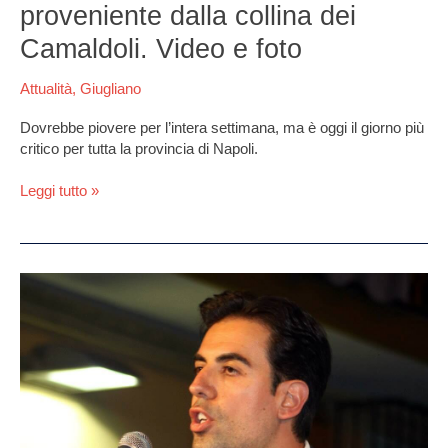
tilt.
proveniente dalla collina dei
Marano:
Camaldoli. Video e foto
un
fiume
Attualità
,
Giugliano
d’acqua
proveniente
Dovrebbe piovere per l’intera settimana, ma è oggi il giorno più
dalla
critico per tutta la provincia di Napoli.
collina
dei
Leggi tutto »
Camaldoli.
Video
e
foto
Marano,
danni
Liceo
Segrè.
Gli
interventi
del
Sindaco