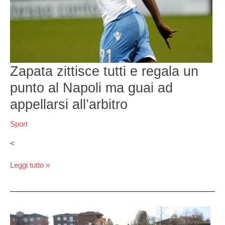
Napoli
ma
guai
ad
appellarsi
all’arbitro
Zapata zittisce tutti e regala un
punto al Napoli ma guai ad
appellarsi all’arbitro
Sport
<
Leggi tutto »
Marano,
svolta