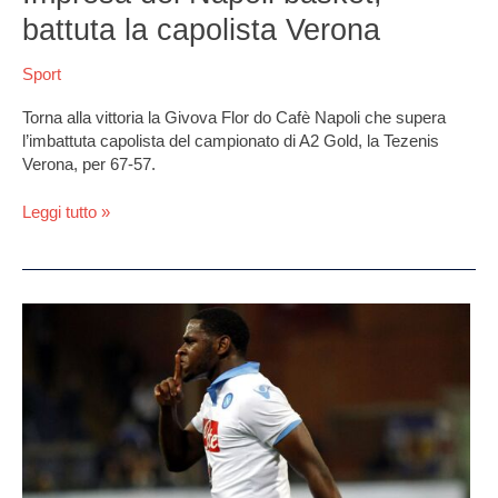
Napoli
battuta la capolista Verona
basket,
battuta
Sport
la
capolista
Torna alla vittoria la Givova Flor do Cafè Napoli che supera
Verona
l’imbattuta capolista del campionato di A2 Gold, la Tezenis
Verona, per 67-57.
Leggi tutto »
Zapata
zittisce
tutti
e
regala
un
punto
al