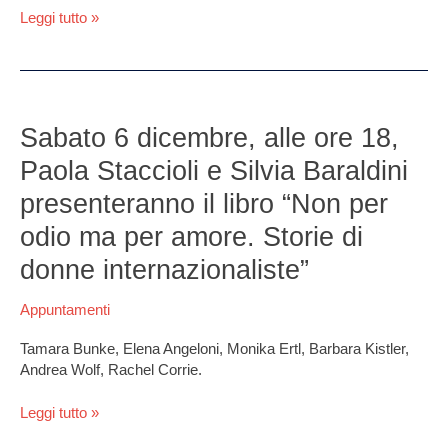
Leggi tutto »
Sabato
6
Sabato 6 dicembre, alle ore 18,
dicembre,
Paola Staccioli e Silvia Baraldini
alle
ore
presenteranno il libro “Non per
18,
odio ma per amore. Storie di
Paola
Staccioli
donne internazionaliste”
e
Silvia
Appuntamenti
Baraldini
presenteranno
Tamara Bunke, Elena Angeloni, Monika Ertl, Barbara Kistler,
il
Andrea Wolf, Rachel Corrie.
libro
“Non
Leggi tutto »
per
odio