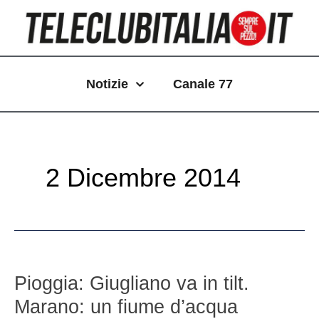
Vai
Paginazione
al
articoli
contenuto
Notizie
Canale 77
2 Dicembre 2014
Pioggia:
Giugliano
Pioggia: Giugliano va in tilt.
va
Marano: un fiume d’acqua
in