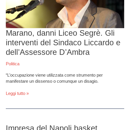
Liccardo
e
dell’Assessore
D’Ambra
Marano, danni Liceo Segrè. Gli
interventi del Sindaco Liccardo e
dell’Assessore D’Ambra
Politica
“L’occupazione viene utilizzata come strumento per
manifestare un dissenso o comunque un disagio.
Leggi tutto »
Impresa
del
Impresa del Napoli basket,