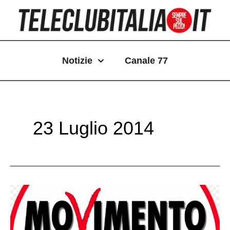
Vai
Paginazione
al
articoli
contenuto
Notizie
Canale 77
23 Luglio 2014
La
rettifica
del
Movimento