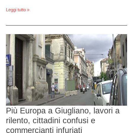
Leggi tutto »
Più
Europa
a
Giugliano,
lavori
a
rilento,
cittadini
confusi
e
commercianti
infuriati
Più Europa a Giugliano, lavori a
rilento, cittadini confusi e
commercianti infuriati