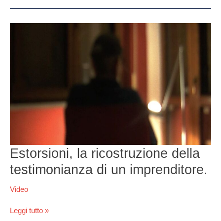
Estorsioni,
la
ricostruzione
della
testimonianza
di
un
imprenditore.
Estorsioni, la ricostruzione della
testimonianza di un imprenditore.
Video
Leggi tutto »