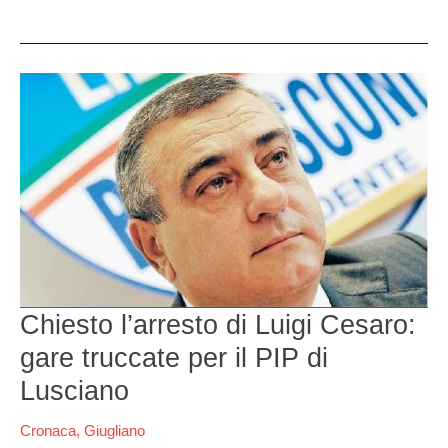
Chiesto
l’arresto
di
Luigi
Cesaro:
gare
truccate
per
il
PIP
di
Lusciano
Chiesto l’arresto di Luigi Cesaro:
gare truccate per il PIP di
Lusciano
Cronaca
,
Giugliano