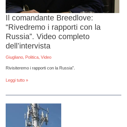
Il comandante Breedlove:
“Rivedremo i rapporti con la
Russia”. Video completo
dell’intervista
Giugliano
,
Politica
,
Video
Rivisiteremo i rapporti con la Russia”.
Leggi tutto »
“Stop
antenne,
stop
inquinamento