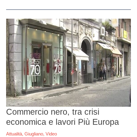
Commercio
nero,
tra
crisi
economica
e
lavori
Più
Europa
Commercio nero, tra crisi
economica e lavori Più Europa
Attualità
,
Giugliano
,
Video