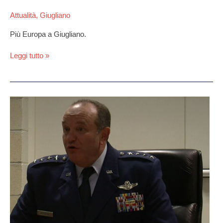
Attualità
,
Giugliano
Più Europa a Giugliano.
Leggi tutto »
Il
comandante
Breedlove:
“Rivedremo
i
rapporti
con
la
Russia”.
Video
completo
dell’intervista