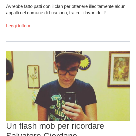
Avrebbe fatto patti con il clan per ottenere illecitamente alcuni
appalti nel comune di Lusciano, tra cui i lavori del P.
Leggi tutto »
Un
flash
mob
per
ricordare
Salvatore
Giordano.
L’appuntamento
è
per
domani
Un flash mob per ricordare
alla
galleria
Salvatore Giordano.