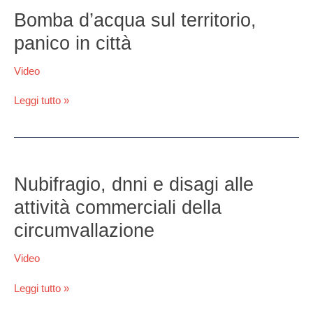
Bomba
Bomba d’acqua sul territorio,
d’acqua
panico in città
sul
territorio,
Video
panico
in
Leggi tutto »
città
Nubifragio,
dnni
Nubifragio, dnni e disagi alle
e
attività commerciali della
disagi
alle
circumvallazione
attività
commerciali
Video
della
circumvallazione
Leggi tutto »