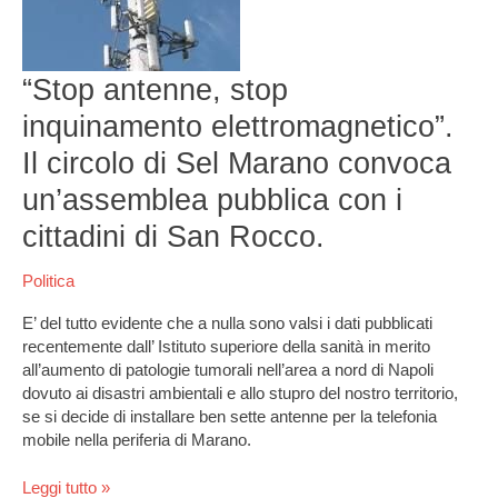
elettromagnetico”.
Il
circolo
di
“Stop antenne, stop
Sel
inquinamento elettromagnetico”.
Marano
convoca
Il circolo di Sel Marano convoca
un’assemblea
un’assemblea pubblica con i
pubblica
con
cittadini di San Rocco.
i
cittadini
Politica
di
San
E’ del tutto evidente che a nulla sono valsi i dati pubblicati
Rocco.
recentemente dall’ Istituto superiore della sanità in merito
all’aumento di patologie tumorali nell’area a nord di Napoli
dovuto ai disastri ambientali e allo stupro del nostro territorio,
se si decide di installare ben sette antenne per la telefonia
mobile nella periferia di Marano.
Leggi tutto »