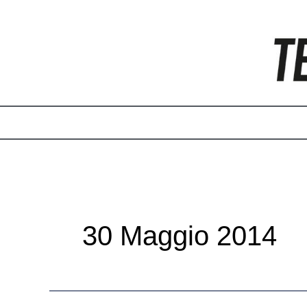
Vai
Paginazione
al
articoli
contenuto
30 Maggio 2014