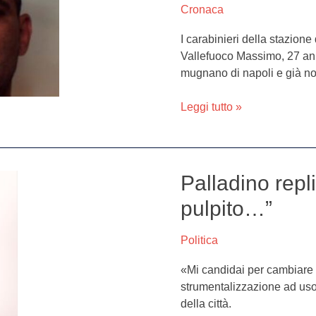
Cronaca
per
rubare
I carabinieri della stazion
un
Vallefuoco Massimo, 27 ann
cellulare:
mugnano di napoli e già noti
inseguiti
e
Leggi tutto »
arrestati
Palladino repl
Palladino
replica
pulpito…”
alle
accuse:
Politica
“Da
quale
«Mi candidai per cambiare u
pulpito…”
strumentalizzazione ad uso 
della città.