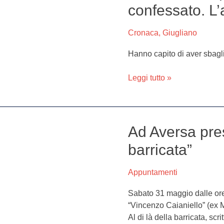
bancone
confessato. L’
due
a
ventenni
mani
arrestati
Cronaca
,
Giugliano
nude
dopo
Hanno capito di aver sbagl
l’assalto
ai
Leggi tutto »
supermercati:
hanno
confessato.
L’avvocato:
“Sono
Ad Aversa pres
Ad
pentiti”
Aversa
barricata”
presentazione
di
Appuntamenti
“Al
di
Sabato 31 maggio dalle ore 
là
“Vincenzo Caianiello” (ex Ma
della
Al di là della barricata, scri