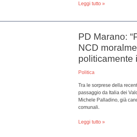
Leggi tutto »
di
un
atto
vandalico”.
PD Marano: “P
PD
Marano:
NCD moralment
“Passaggio
politicamente i
di
Palladino
a
Politica
NCD
Tra le sorprese della recen
moralmente
passaggio da Italia dei Val
inaccettabile
Michele Palladino, già cand
e
comunali.
politicamente
inqualificabile”
Leggi tutto »