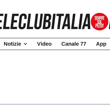
Notizie
Video
Canale 77
App