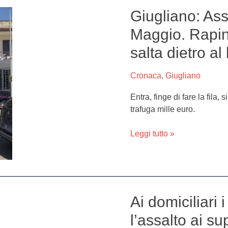
Giugliano: Ass
Giugliano:
Assalto
Maggio. Rapinat
alla
salta dietro a
Posta
di
via
Cronaca
,
Giugliano
Primo
Entra, finge di fare la fila,
Maggio.
trafuga mille euro.
Rapinatore
finge
Leggi tutto »
di
fare
la
fila
poi
salta
Ai domiciliari 
Ai
dietro
domiciliari
l’assalto ai s
al
i