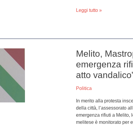
barricata”
Leggi tutto »
Melito, Mastr
Melito,
Mastropasqua:
emergenza rifiut
“Non
atto vandalico
esiste
alcuna
emergenza
Politica
rifiuti
In merito alla protesta insc
in
della città, l’assessorato 
città,
emergenza rifiuti a Melito, l
si
melitese è monitorato per ev
è
trattato