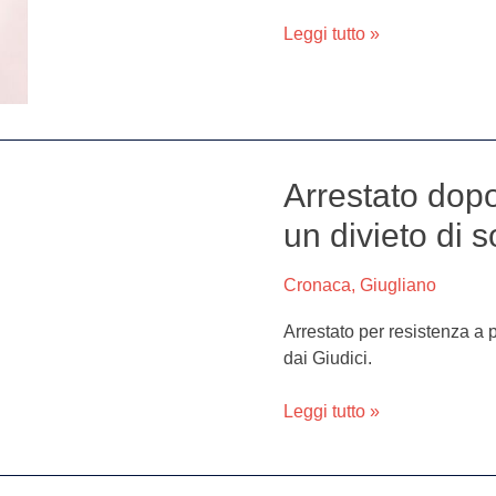
Leggi tutto »
Arrestato dopo 
Arrestato
dopo
un divieto di 
aver
aggredito
Cronaca
,
Giugliano
i
vigili
Arrestato per resistenza a 
per
dai Giudici.
un
divieto
Leggi tutto »
di
sosta:
scarcerato