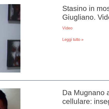
Stasino in mos
Stasino
in
Giugliano. Vi
mostra
alla
Video
AR
Project
Leggi tutto »
di
Giugliano.
Video
Da Mugnano a 
Da
Mugnano
cellulare: inseg
a
Napoli